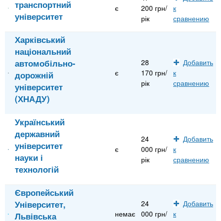
транспортний
є
200 грн/
к
університет
рік
сравнению
Харківський
національний
автомобільно-
28
Добавить
є
170 грн/
к
дорожній
рік
сравнению
університет
(ХНАДУ)
Український
державний
24
Добавить
університет
є
000 грн/
к
науки і
рік
сравнению
технологій
Європейський
Університет,
24
Добавить
немає
000 грн/
к
Львівська