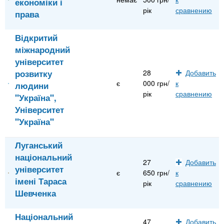
економіки і
рік
сравнению
права
Відкритий
міжнародний
університет
розвитку
28
Добавить
є
000 грн/
к
людини
рік
сравнению
"Україна",
Університет
"Україна"
Луганський
національний
27
Добавить
університет
є
650 грн/
к
імені Тараса
рік
сравнению
Шевченка
Національний
47
Добавить