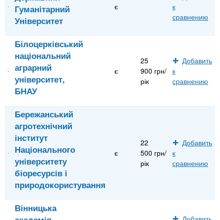
є
к
Гуманітарний
сравнению
Університет
Білоцерківський
національний
25
Добавить
аграрний
є
900 грн/
к
університет,
рік
сравнению
БНАУ
Бережанський
агротехнічний
інститут
22
Добавить
Національного
є
500 грн/
к
університету
рік
сравнению
біоресурсів і
природокористування
Вінницька
академія
Добавить