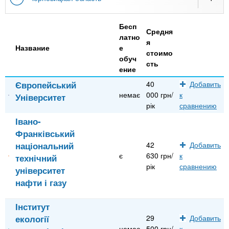
Бесп
Средня
латно
я
Название
е
стоимо
обуч
сть
ение
Європейський
40
Добавить
немає
000 грн/
к
Університет
рік
сравнению
Івано-
Франківський
національний
42
Добавить
є
630 грн/
к
технічний
рік
сравнению
університет
нафти і газу
Інститут
екології
29
Добавить
немає
500 грн/
к