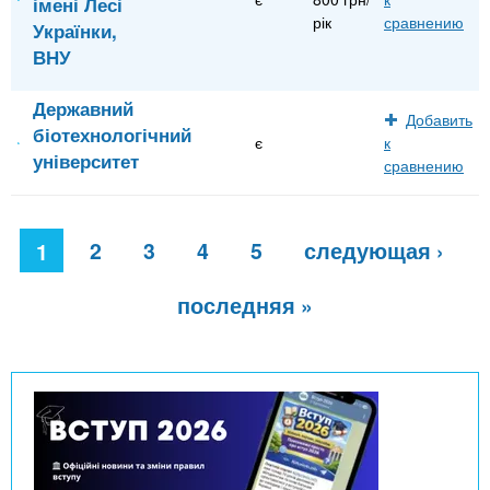
імені Лесі
рік
сравнению
Українки,
ВНУ
Державний
Добавить
біотехнологічний
є
к
університет
сравнению
С
2
3
4
5
следующая ›
т
1
р
а
последняя »
н
и
ц
ы