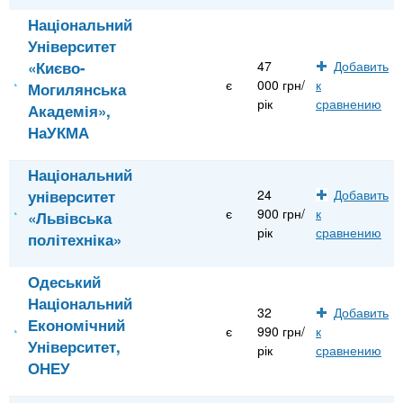
Національний
Університет
«Києво-
47
Добавить
є
000 грн/
к
Могилянська
рік
сравнению
Академія»,
НаУКМА
Національний
університет
24
Добавить
є
900 грн/
к
«Львівська
рік
сравнению
політехніка»
Одеський
Національний
32
Добавить
Економічний
є
990 грн/
к
Університет,
рік
сравнению
ОНЕУ