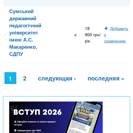
Сумський
державний
педагогічний
18
Добавить
університет
є
900 грн/
к
імені А.С.
рік
сравнению
Макаренко,
СДПУ
С
2
следующая ›
последняя »
т
1
р
а
н
и
ц
ы