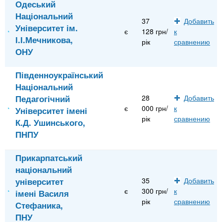
Одеський
Національний
37
Добавить
Університет ім.
є
128 грн/
к
І.І.Мечникова,
рік
сравнению
ОНУ
Південноукраїнський
Національний
Педагогічний
28
Добавить
є
000 грн/
к
Університет імені
рік
сравнению
К.Д. Ушинського,
ПНПУ
Прикарпатський
національний
університет
35
Добавить
є
300 грн/
к
імені Василя
рік
сравнению
Стефаника,
ПНУ