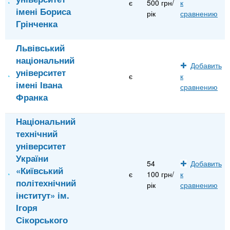
є
500 грн/
к
імені Бориса
рік
сравнению
Грінченка
Львівський
національний
Добавить
університет
є
к
імені Івана
сравнению
Франка
Національний
технічний
університет
України
54
Добавить
«Київський
є
100 грн/
к
політехнічний
рік
сравнению
інститут» ім.
Ігоря
Сікорського