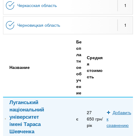
Черкасская область
1
Черновицкая область
1
Бе
сп
ла
Средня
тн
я
Название
ое
стоимо
об
сть
уч
ен
ие
Луганський
національний
27
Добавить
університет
є
650 грн/
к
імені Тараса
рік
сравнению
Шевченка