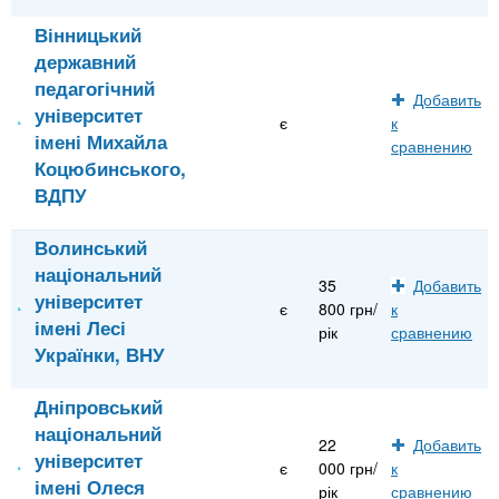
Вінницький
державний
педагогічний
Добавить
університет
є
к
імені Михайла
сравнению
Коцюбинського,
ВДПУ
Волинський
національний
35
Добавить
університет
є
800 грн/
к
імені Лесі
рік
сравнению
Українки, ВНУ
Дніпровський
національний
22
Добавить
університет
є
000 грн/
к
імені Олеся
рік
сравнению