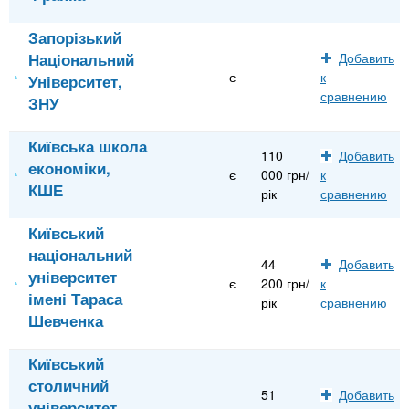
Запорізький
Національний
Добавить
є
к
Університет,
сравнению
ЗНУ
Київська школа
110
Добавить
економіки,
є
000 грн/
к
КШЕ
рік
сравнению
Київський
національний
44
Добавить
університет
є
200 грн/
к
імені Тараса
рік
сравнению
Шевченка
Київський
столичний
51
Добавить
університет