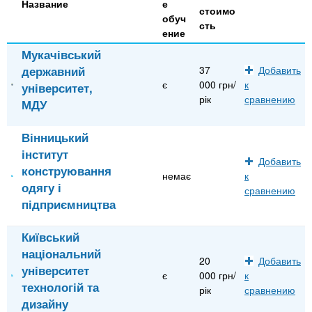
Название
е
стоимо
обуч
сть
ение
Мукачівський
державний
37
Добавить
є
000 грн/
к
університет,
рік
сравнению
МДУ
Вінницький
інститут
Добавить
конструювання
немає
к
одягу і
сравнению
підприємництва
Київський
національний
20
Добавить
університет
є
000 грн/
к
технологій та
рік
сравнению
дизайну