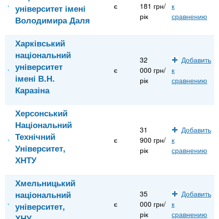
є
181 грн/
к
університет імені
рік
сравнению
Володимира Даля
Харківський
національний
32
Добавить
університет
є
000 грн/
к
імені В.Н.
рік
сравнению
Каразіна
Херсонський
Національний
31
Добавить
Технічний
є
900 грн/
к
Університет,
рік
сравнению
ХНТУ
Хмельницький
національний
35
Добавить
є
000 грн/
к
університет,
рік
сравнению
ХНУ