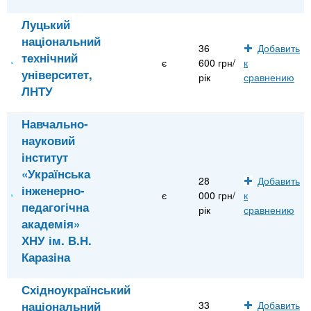
Луцький
національний
36
Добавить
технічний
є
600 грн/
к
університет,
рік
сравнению
ЛНТУ
Навчально-
науковий
інститут
«Українська
28
Добавить
інженерно-
є
000 грн/
к
педагогічна
рік
сравнению
академія»
ХНУ ім. В.Н.
Каразіна
Східноукраїнський
національний
33
Добавить