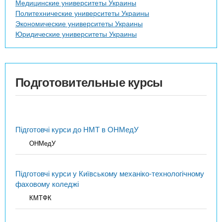
Медицинские университеты Украины
Политехнические университеты Украины
Экономические университеты Украины
Юридические университеты Украины
Подготовительные курсы
Підготовчі курси до НМТ в ОНМедУ
ОНМедУ
Підготовчі курси у Київському механіко-технологічному
фаховому коледжі
КМТФК