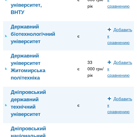
університет,
рік
сравнению
ВНТУ
Державний
Добавить
біотехнологічний
є
к
університет
сравнению
Державний
університет
33
Добавить
є
000 грн/
к
Житомирська
рік
сравнению
політехніка
Дніпровський
державний
Добавить
є
к
технічний
сравнению
університет
Дніпровський
національний