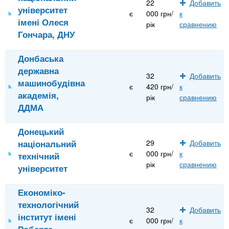
22
Добавить
університет
є
000 грн/
к
імені Олеся
рік
сравнению
Гончара, ДНУ
Донбаська
державна
32
Добавить
машинобудівна
є
420 грн/
к
академія,
рік
сравнению
ДДМА
Донецький
національний
29
Добавить
є
000 грн/
к
технічний
рік
сравнению
університет
Економіко-
технологічний
32
Добавить
інститут імені
є
000 грн/
к
Роберта