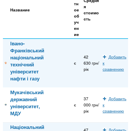
Средня
тн
я
Название
ое
стоимо
об
сть
уч
ен
ие
Івано-
Франківський
національний
42
Добавить
є
630 грн/
к
технічний
рік
сравнению
університет
нафти і газу
Мукачівський
державний
37
Добавить
є
000 грн/
к
університет,
рік
сравнению
МДУ
Національний
47
Добавить