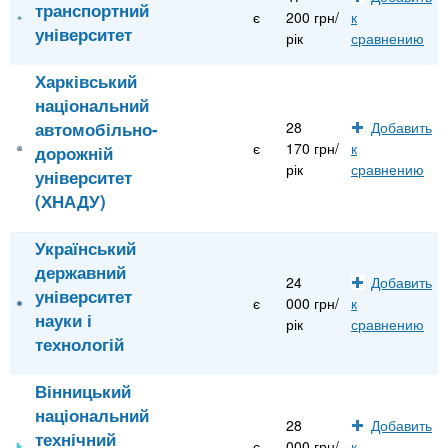
транспортний
є
200 грн/
к
університет
рік
сравнению
Харківський
національний
автомобільно-
28
Добавить
є
170 грн/
к
дорожній
рік
сравнению
університет
(ХНАДУ)
Український
державний
24
Добавить
університет
є
000 грн/
к
науки і
рік
сравнению
технологій
Вінницький
національний
28
Добавить
технічний
є
000 грн/
к