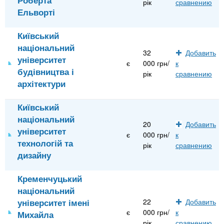
рік
сравнению
Ельворті
Київський
національний
32
Добавить
університет
є
000 грн/
к
будівництва і
рік
сравнению
архітектури
Київський
національний
20
Добавить
університет
є
000 грн/
к
технологій та
рік
сравнению
дизайну
Кременчуцький
національний
університет імені
22
Добавить
є
000 грн/
к
Михайла
рік
сравнению