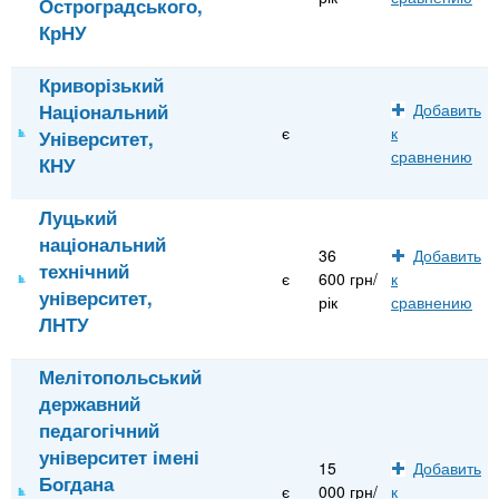
Остроградського,
КрНУ
Криворізький
Національний
Добавить
є
к
Університет,
сравнению
КНУ
Луцький
національний
36
Добавить
технічний
є
600 грн/
к
університет,
рік
сравнению
ЛНТУ
Мелітопольський
державний
педагогічний
університет імені
15
Добавить
Богдана
є
000 грн/
к