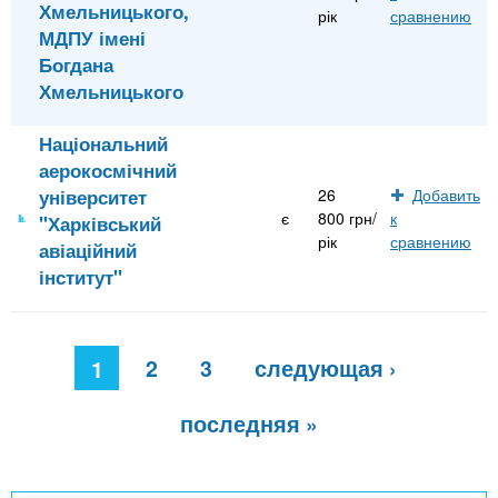
Хмельницького,
рік
сравнению
МДПУ імені
Богдана
Хмельницького
Національний
аерокосмічний
університет
26
Добавить
є
800 грн/
к
"Харківський
рік
сравнению
авіаційний
інститут"
С
2
3
следующая ›
т
1
р
а
последняя »
н
и