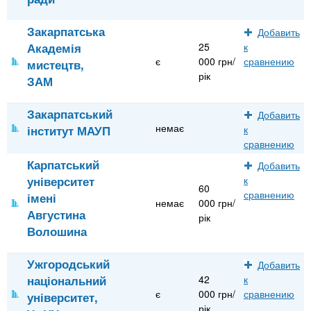
Закарпатська
Добавить
Академія
25
к
є
000 грн/
сравнению
мистецтв,
рік
ЗАМ
Закарпатський
Добавить
немає
інститут МАУП
к
сравнению
Карпатський
Добавить
університет
к
60
сравнению
імені
немає
000 грн/
Августина
рік
Волошина
Ужгородський
Добавить
національний
42
к
є
000 грн/
сравнению
університет,
рік