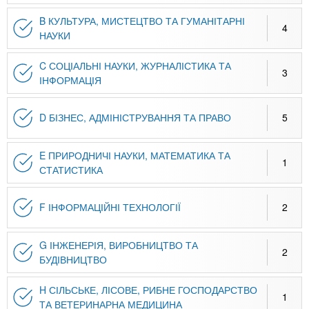
n
MBA
р
х
ж
B КУЛЬТУРА, МИСТЕЦТВО ТА ГУМАНІТАРНІ
з
4
t
а
НАУКИ
Онлайн курсы
н
а
и
C СОЦІАЛЬНІ НАУКИ, ЖУРНАЛІСТИКА ТА
в
s
3
ю
ІНФОРМАЦІЯ
е
За рубежом
.
д
D БІЗНЕС, АДМІНІСТРУВАННЯ ТА ПРАВО
5
е
i
н
E ПРИРОДНИЧІ НАУКИ, МАТЕМАТИКА ТА
и
1
СТАТИСТИКА
n
й
F ІНФОРМАЦІЙНІ ТЕХНОЛОГІЇ
2
f
G ІНЖЕНЕРІЯ, ВИРОБНИЦТВО ТА
2
o
БУДІВНИЦТВО
H СІЛЬСЬКЕ, ЛІСОВЕ, РИБНЕ ГОСПОДАРСТВО
1
ТА ВЕТЕРИНАРНА МЕДИЦИНА