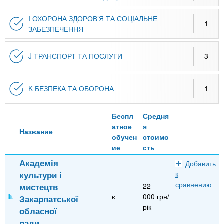
I ОХОРОНА ЗДОРОВ’Я ТА СОЦІАЛЬНЕ
1
ЗАБЕЗПЕЧЕННЯ
J ТРАНСПОРТ ТА ПОСЛУГИ
3
K БЕЗПЕКА ТА ОБОРОНА
1
Беспл
Средня
атное
я
Название
обучен
стоимо
ие
сть
Академія
Добавить
культури і
к
сравнению
мистецтв
22
є
000 грн/
Закарпатської
рік
обласної
ради