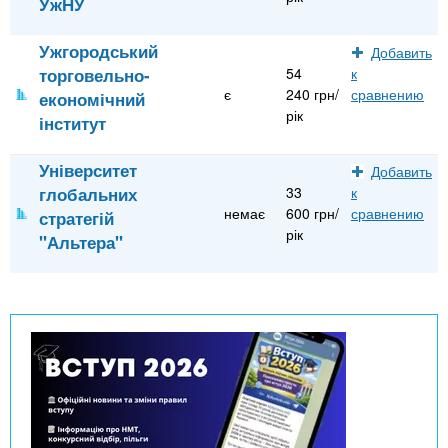
УжНУ
Ужгородський
Добавить
торговельно-
54
к
є
240 грн/
сравнению
економічний
рік
інститут
Університет
Добавить
глобальних
33
к
немає
600 грн/
сравнению
стратегій
рік
"Альтера"