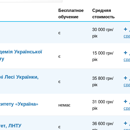
Бесплатное
Средняя
обучение
стоимость
30 000 грн/
є
рік
ср
емія Української
15 000 грн/
є
ту
рік
ср
і Лесі Українки,
35 800 грн/
є
рік
ср
31 000 грн/
итету «Україна»
немає
рік
ср
36 600 грн/
тет, ЛНТУ
є
рік
ср