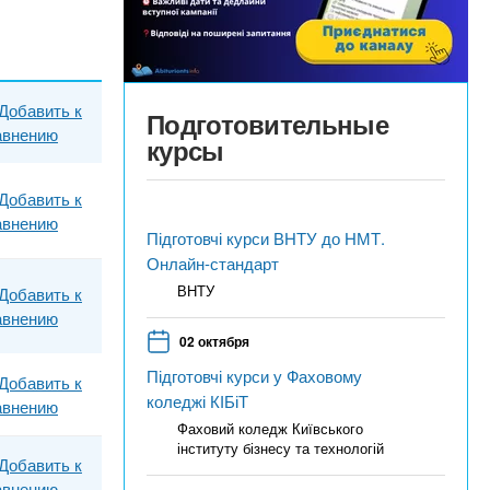
Добавить к
Подготовительные
авнению
курсы
Добавить к
авнению
Підготовчі курси ВНТУ до НМТ.
Онлайн-стандарт
ВНТУ
Добавить к
авнению
02 октября
Підготовчі курси у Фаховому
Добавить к
коледжі КІБіТ
авнению
Фаховий коледж Київського
інституту бізнесу та технологій
Добавить к
авнению