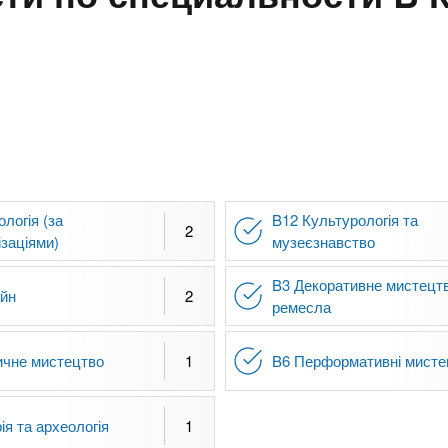
ологія (за
B12 Культурологія та
2
ізаціями)
музеєзнавство
B3 Декоративне мистецтв
айн
2
ремесла
ичне мистецтво
1
B6 Перформативні мисте
ія та археологія
1