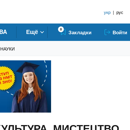
укр
|
рус
0
BA
Ещё
Закладки
Войти
І НАУКИ
 КУЛЬТУРА, МИСТЕЦТВО