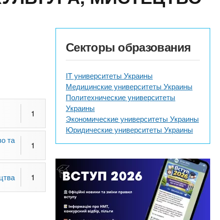
Секторы образования
IT университеты Украины
Медицинские университеты Украины
Политехнические университеты
Украины
1
Экономические университеты Украины
Юридические университеты Украины
о та
1
цтва
1