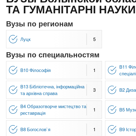
n
е
х
ТА ГУМАНІТАРНІ НАУКИ
р
з
t
ж
а
а
Вузы по регионам
н
в
s
и
е
Луцк
5
ю
д
.
Вузы по специальностям
е
н
i
B11 Філ
и
B10 Філософія
1
спеціал
й
n
B13 Бібліотечна, інформаційна
3
B2 Диз
та архівна справа
f
B4 Образотворче мистецтво та
1
B5 Муз
o
реставрація
B8 Богослов`я
1
B9 Істор