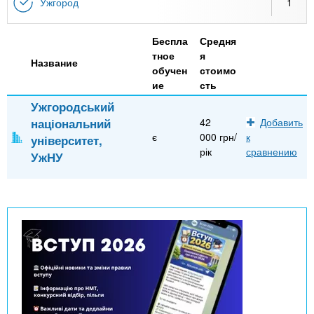
n
MBA
р
Ужгород
1
х
ж
з
t
а
Беспла
Средня
Онлайн курсы
н
а
тное
я
и
Название
в
s
обучен
стоимо
ю
ие
сть
е
За рубежом
Ужгородський
.
д
національний
42
Добавить
е
є
000 грн/
к
університет,
i
н
рік
сравнению
УжНУ
и
n
й
f
o