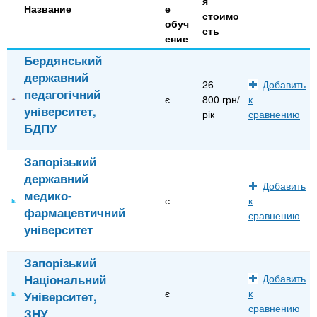
я
Название
е
стоимо
обуч
сть
ение
Бердянський
державний
26
Добавить
педагогічний
є
800 грн/
к
університет,
рік
сравнению
БДПУ
Запорізький
державний
Добавить
медико-
є
к
фармацевтичний
сравнению
університет
Запорізький
Національний
Добавить
є
к
Університет,
сравнению
ЗНУ