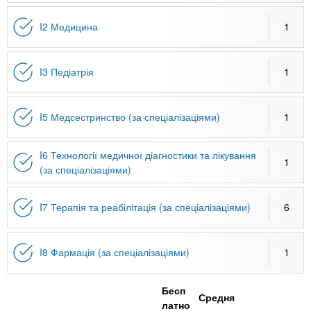
I2 Медицина
1
I3 Педіатрія
1
I5 Медсестринство (за спеціалізаціями)
1
I6 Технології медичної діагностики та лікування
1
(за спеціалізаціями)
I7 Терапія та реабілітація (за спеціалізаціями)
6
I8 Фармація (за спеціалізаціями)
1
Бесп
Средня
латно