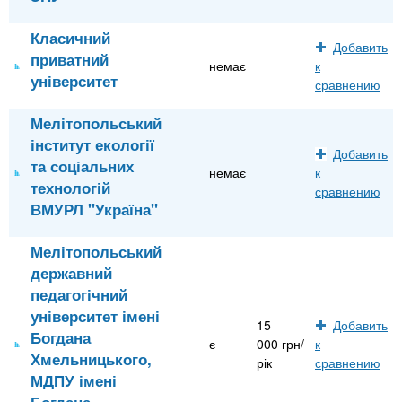
Класичний
Добавить
приватний
немає
к
університет
сравнению
Мелітопольський
інститут екології
Добавить
та соціальних
немає
к
технологій
сравнению
ВМУРЛ "Україна"
Мелітопольський
державний
педагогічний
університет імені
15
Добавить
Богдана
є
000 грн/
к
Хмельницького,
рік
сравнению
МДПУ імені
Богдана