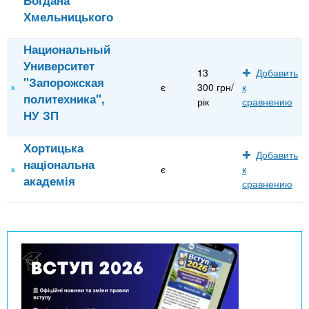
Хмельницького
Национальный
Университет
13
Добавить
"Запорожская
є
300 грн/
к
политехника",
рік
сравнению
НУ ЗП
Хортицька
Добавить
національна
є
к
академія
сравнению