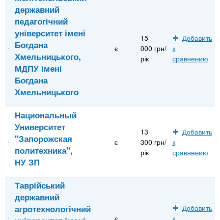
державний
педагогічний
університет імені
15
Добавить
Богдана
є
000 грн/
к
Хмельницького,
рік
сравнению
МДПУ імені
Богдана
Хмельницького
Национальный
Университет
13
Добавить
"Запорожская
є
300 грн/
к
политехника",
рік
сравнению
НУ ЗП
Таврійський
державний
агротехнологічний
Добавить
є
к