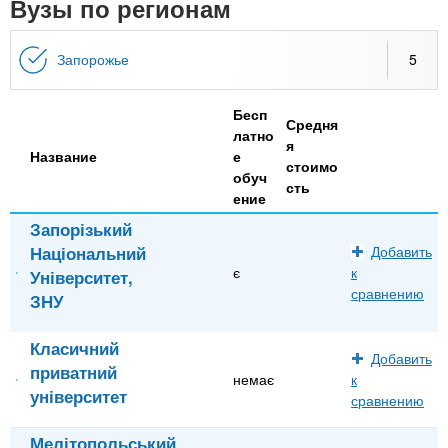
n
Вузы по регионам
MBA
р
х
ж
з
t
а
Запорожье
5
Онлайн курсы
н
а
и
в
s
ю
Бесп
е
За рубежом
Средня
латно
я
.
д
Название
е
стоимо
обуч
е
сть
ение
i
н
Запорізький
и
Національний
Добавить
n
й
є
к
Університет,
сравнению
ЗНУ
f
Класичний
Добавить
приватний
o
немає
к
університет
сравнению
Мелітопольський