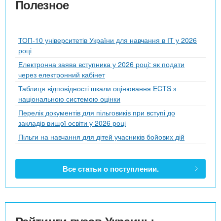
Полезное
ТОП-10 університетів України для навчання в ІТ у 2026
році
Електронна заява вступника у 2026 році: як подати
через електронний кабінет
Таблиця відповідності шкали оцінювання ECTS з
національною системою оцінки
Перелік документів для пільговиків при вступі до
закладів вищої освіти у 2026 році
Пільги на навчання для дітей учасників бойових дій
Все статьи о поступлении.
Рейтинги вузов Украины