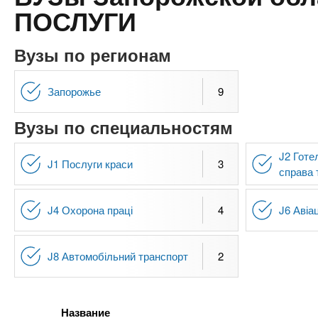
n
е
х
ПОСЛУГИ
р
з
t
ж
а
а
Вузы по регионам
н
в
s
и
е
Запорожье
9
ю
д
.
Вузы по специальностям
е
н
i
J2 Готе
и
J1 Послуги краси
3
справа 
й
n
J4 Охорона праці
4
J6 Авіа
f
J8 Автомобільний транспорт
2
o
Название