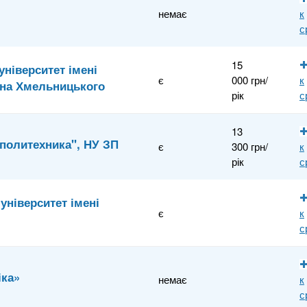
немає
к
с
15
ніверситет імені
є
000 грн/
к
ана Хмельницького
рік
с
13
политехника", НУ ЗП
є
300 грн/
к
рік
с
університет імені
є
к
с
іка»
немає
к
с