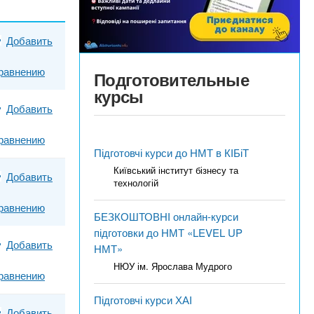
Добавить
равнению
Подготовительные
курсы
Добавить
равнению
Підготовчі курси до НМТ в КІБіТ
Київський інститут бізнесу та
Добавить
технологій
равнению
БЕЗКОШТОВНІ онлайн-курси
підготовки до НМТ «LEVEL UP
Добавить
НМТ»
НЮУ ім. Ярослава Мудрого
равнению
Підготовчі курси ХАІ
Добавить