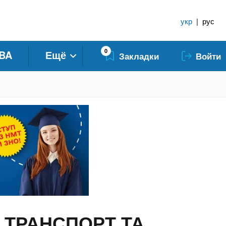
укр
|
рус
0
BA
Ещё
Закладки
Войти
J ТРАНСПОРТ ТА