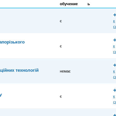
обучение
ь
є
к
с
апорізького
є
к
с
ційних технологій
немає
к
с
У
є
к
с