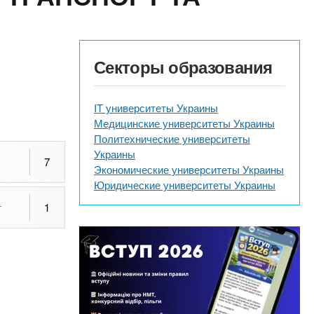
Секторы образования
IT университеты Украины
Медицинские университеты Украины
Политехнические университеты
Украины
7
Экономические университеты Украины
Юридические университеты Украины
т
1