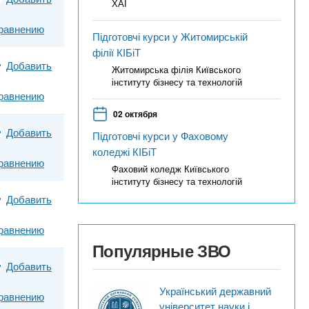
ХАІ
равнению
Підготовчі курси у Житомирській
філії КІБіТ
Добавить
Житомирська філія Київського
інституту бізнесу та технологій
равнению
02 октября
Добавить
Підготовчі курси у Фаховому
коледжі КІБіТ
равнению
Фаховий коледж Київського
інституту бізнесу та технологій
Добавить
равнению
Популярные ЗВО
Добавить
Український державний
равнению
університет науки і