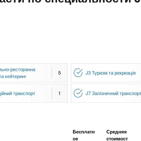
льно-ресторанна
5
J3 Туризм та рекреація
та кейтеринг
ційний транспорт
1
J7 Залізничний транспор
Бесплатн
Средняя
ое
стоимост