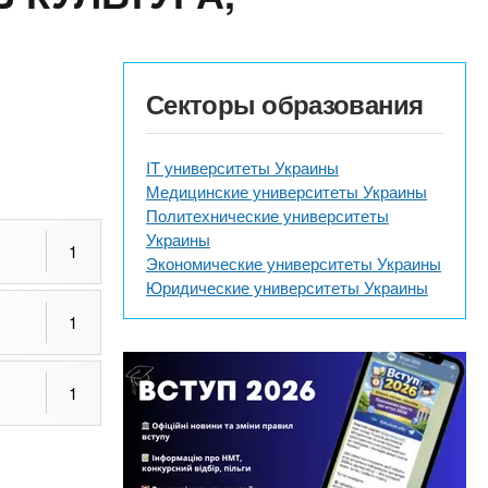
Секторы образования
IT университеты Украины
Медицинские университеты Украины
Политехнические университеты
Украины
1
Экономические университеты Украины
Юридические университеты Украины
1
1