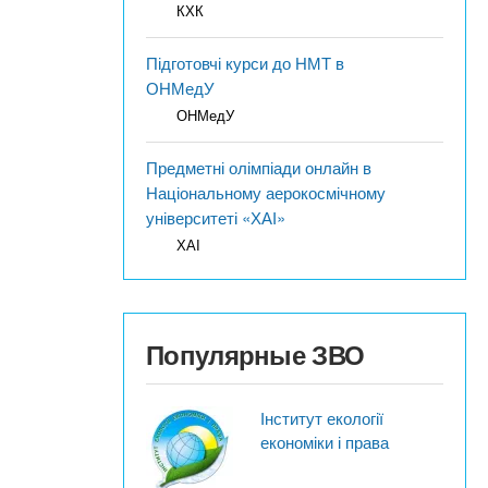
КХК
Підготовчі курси до НМТ в
ОНМедУ
ОНМедУ
Предметні олімпіади онлайн в
Національному аерокосмічному
університеті «ХАІ»
ХАІ
Популярные ЗВО
Інститут екології
економіки і права