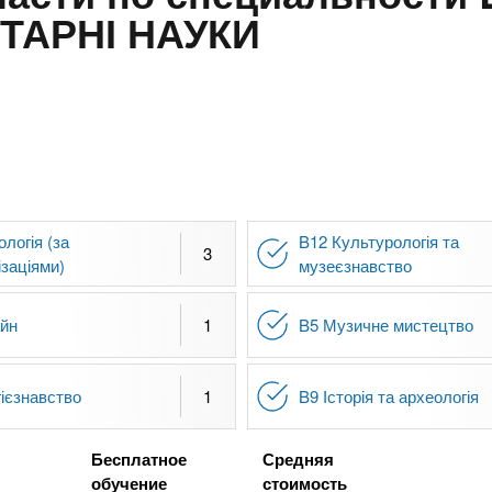
ТАРНІ НАУКИ
ологія (за
B12 Культурологія та
3
ізаціями)
музеєзнавство
айн
1
B5 Музичне мистецтво
гієзнавство
1
B9 Історія та археологія
Бесплатное
Средняя
обучение
стоимость