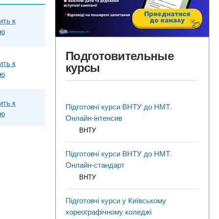
ить к
ию
Подготовительные
ить к
курсы
ию
ить к
Підготовчі курси ВНТУ до НМТ.
ию
Онлайн-інтенсив
ВНТУ
Підготовчі курси ВНТУ до НМТ.
Онлайн-стандарт
ВНТУ
Підготовчі курси у Київському
хореографічному коледжі