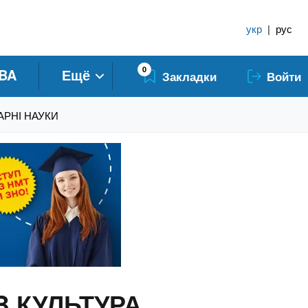
укр
|
рус
0
BA
Ещё
Закладки
Войти
ТАРНІ НАУКИ
B КУЛЬТУРА,