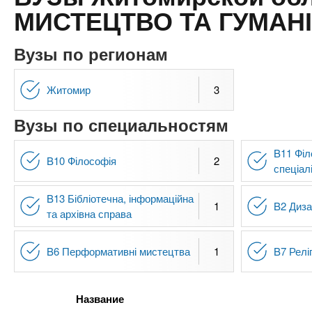
n
е
х
МИСТЕЦТВО ТА ГУМАНІ
р
з
t
ж
а
а
Вузы по регионам
н
в
s
и
е
Житомир
3
ю
д
.
Вузы по специальностям
е
н
i
B11 Філ
и
B10 Філософія
2
спеціал
й
n
B13 Бібліотечна, інформаційна
1
B2 Диз
та архівна справа
f
B6 Перформативні мистецтва
1
B7 Релі
o
Название