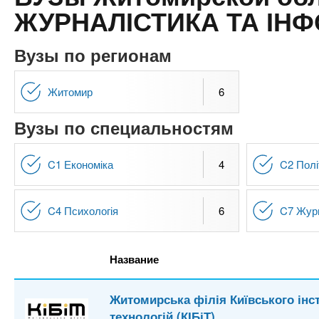
n
е
х
ЖУРНАЛІСТИКА ТА ІН
р
з
t
ж
а
а
Вузы по регионам
н
в
s
и
е
Житомир
6
ю
д
.
Вузы по специальностям
е
н
i
и
C1 Економіка
4
C2 Полі
й
n
C4 Психологія
6
C7 Жур
f
Название
o
Житомирська філія Київського інст
технологій (КІБіТ)