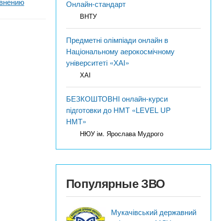
внению
Онлайн-стандарт
ВНТУ
Предметні олімпіади онлайн в
Національному аерокосмічному
університеті «ХАІ»
ХАІ
БЕЗКОШТОВНІ онлайн-курси
підготовки до НМТ «LEVEL UP
НМТ»
НЮУ ім. Ярослава Мудрого
Популярные ЗВО
Мукачівський державний