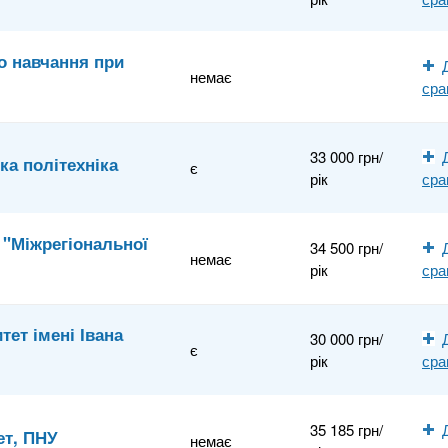
о навчання при
немає
сра
33 000 грн/
а політехніка
є
рік
сра
 "Міжрегіональної
34 500 грн/
немає
рік
сра
ет імені Івана
30 000 грн/
є
рік
сра
35 185 грн/
ет, ПНУ
немає