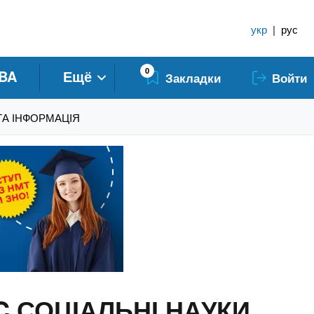
укр
|
рус
0
BA
Ещё
Закладки
Войти
 ТА ІНФОРМАЦІЯ
C СОЦІАЛЬНІ НАУКИ,