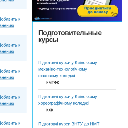
Добавить к
внению
Подготовительные
курсы
Добавить к
внению
Підготовчі курси у Київському
механіко-технологічному
Добавить к
фаховому коледжі
внению
КМТФК
Підготовчі курси у Київському
Добавить к
хореографічному коледжі
внению
КХК
Добавить к
Підготовчі курси ВНТУ до НМТ.