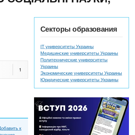
Секторы образования
IT университеты Украины
Медицинские университеты Украины
Политехнические университеты
Украины
1
Экономические университеты Украины
Юридические университеты Украины
Добавить к
внению