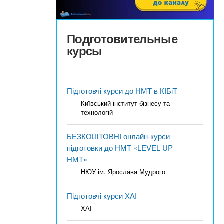
Подготовительные
курсы
Підготовчі курси до НМТ в КІБіТ
Київський інститут бізнесу та
технологій
БЕЗКОШТОВНІ онлайн-курси
підготовки до НМТ «LEVEL UP
НМТ»
НЮУ ім. Ярослава Мудрого
Підготовчі курси ХАІ
ХАІ