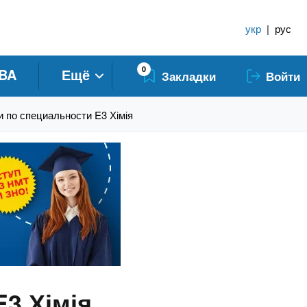
укр
|
рус
0
BA
Ещё
Закладки
Войти
 по специальности E3 Хімія
3 Хімія