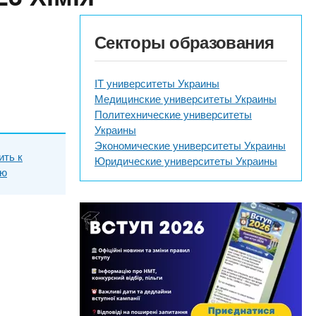
Секторы образования
IT университеты Украины
Медицинские университеты Украины
Политехнические университеты
Украины
Экономические университеты Украины
ить к
Юридические университеты Украины
ию