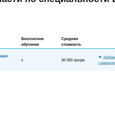
Бесплатное
Средняя
обучение
стоимость
мені
Добав
є
30 000 грн/рік
сравнен