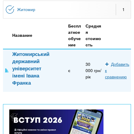
n
MBA
р
х
ж
Житомир
1
з
t
а
Онлайн курсы
н
а
Беспл
Средня
и
в
s
атное
я
ю
Название
е
За рубежом
обуче
стоимо
ние
сть
.
д
Житомирський
е
державний
i
н
30
Добавить
університет
є
000 грн/
к
и
імені Івана
рік
сравнению
n
й
Франка
f
o