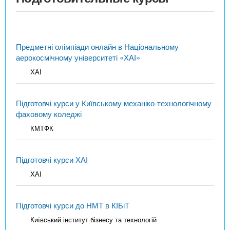
Предметні олімпіади онлайн в Національному
аерокосмічному університеті «ХАІ»
ХАІ
Підготовчі курси у Київському механіко-технологічному
фаховому коледжі
КМТФК
Підготовчі курси ХАІ
ХАІ
Підготовчі курси до НМТ в КІБіТ
Київський інститут бізнесу та технологій