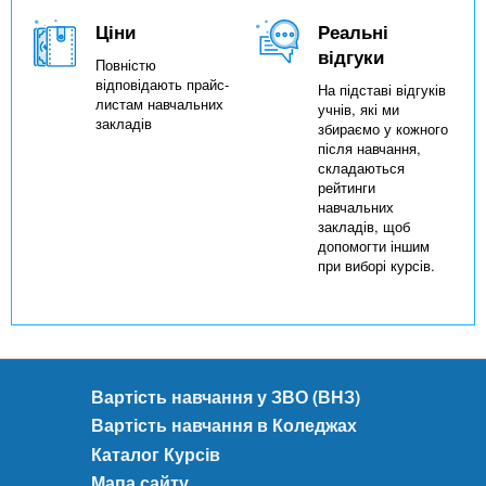
Ціни
Реальні
відгуки
Повністю
відповідають прайс-
На підставі відгуків
листам навчальних
учнів, які ми
закладів
збираємо у кожного
після навчання,
складаються
рейтинги
навчальних
закладів, щоб
допомогти іншим
при виборі курсів.
Вартість навчання у ЗВО (ВНЗ)
Вартість навчання в Коледжах
Каталог Курсів
Мапа сайту