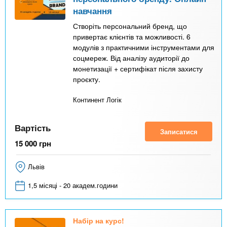
навчання
Створіть персональний бренд, що
привертає клієнтів та можливості. 6
модулів з практичними інструментами для
соцмереж. Від аналізу аудиторії до
монетизації + сертифікат після захисту
проєкту.
Континент Логік
Вартість
Записатися
15 000
грн
Львів
1,5 місяці - 20 академ.години
Набір на курс!