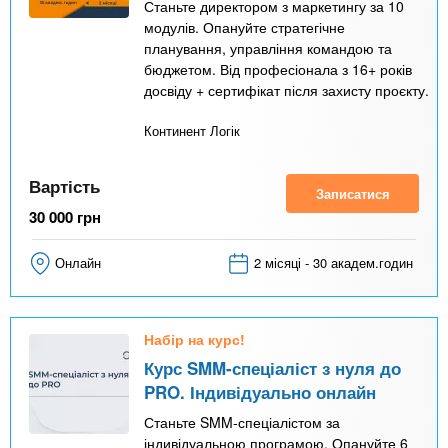
Станьте директором з маркетингу за 10
модулів. Опануйте стратегічне
планування, управління командою та
бюджетом. Від професіонала з 16+ років
досвіду + сертифікат після захисту проєкту.
Континент Логік
Вартість
Записатися
30 000
грн
Онлайн
2 місяці - 30 академ.годин
Набір на курс!
Курс SMM-спеціаліст з нуля до
PRO. Індивідуально онлайн
Станьте SMM-спеціалістом за
індивідуальною програмою. Опануйте 6