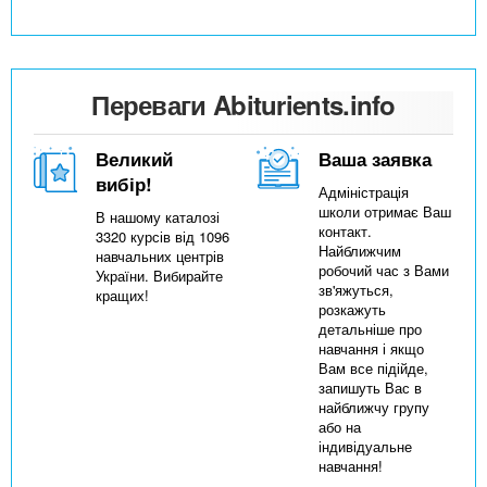
Переваги Abiturients.info
Великий
Ваша заявка
вибір!
Адміністрація
школи отримає Ваш
В нашому каталозі
контакт.
3320 курсів від 1096
Найближчим
навчальних центрів
робочий час з Вами
України. Вибирайте
зв'яжуться,
кращих!
розкажуть
детальніше про
навчання і якщо
Вам все підійде,
запишуть Вас в
найближчу групу
або на
індивідуальне
навчання!