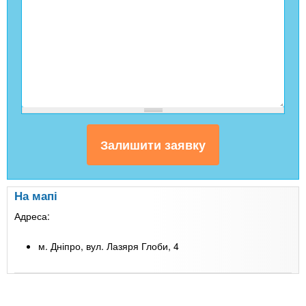
На мапі
Адреса:
м. Дніпро, вул. Лазяря Глоби, 4
Leaflet
| Map data ©
Google
+