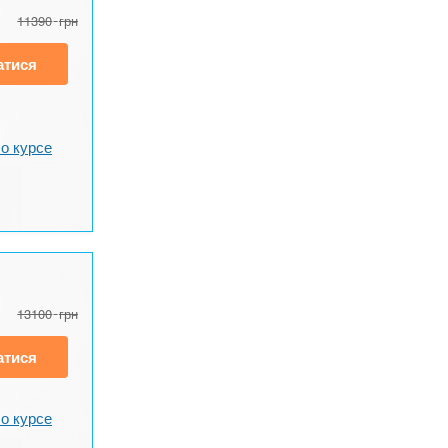
11390
грн
атися
о курсе
13100
грн
атися
о курсе