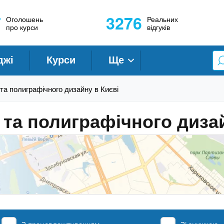
7
3276
Оголошень
Реальних
про курси
відгуків
джі
Курси
Ще
та полиграфічного дизайну в Києві
та полиграфічного дизай