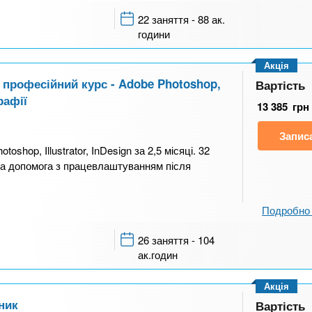
22 заняття - 88 ак.
години
Акція
 професійний курс - Adobe Photoshop,
Вартість
рафії
13 385
грн
Запис
shop, Illustrator, InDesign за 2,5 місяці. 32
та допомога з працевлаштуванням після
Подробно 
26 заняття - 104
ак.годин
Акція
ник
Вартість