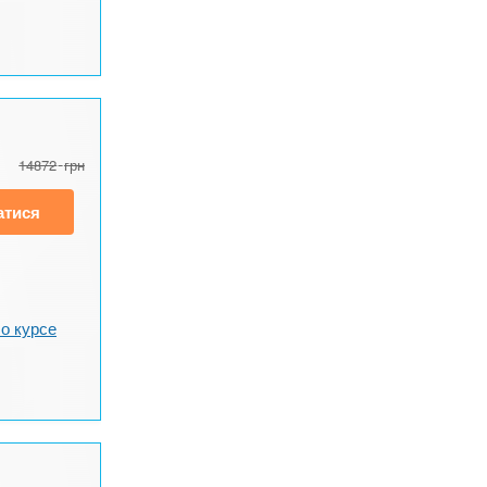
14872
грн
атися
о курсе