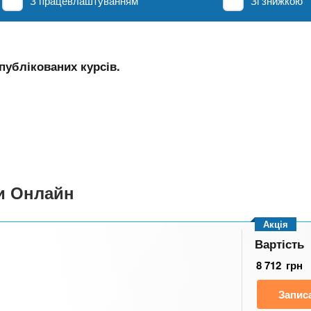
З працевлаштуванням
Зі знижкою
публікованих курсів.
си Онлайн
Акція
Вартість
8 712
грн
Запис