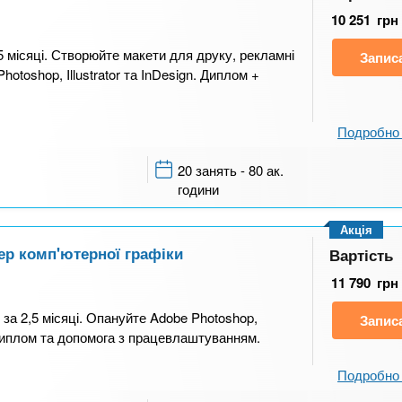
10 251
грн
 місяці. Створюйте макети для друку, рекламні
Запис
otoshop, Illustrator та InDesign. Диплом +
Подробно 
20 занять - 80 ак.
години
Акція
ер комп'ютерної графіки
Вартість
11 790
грн
за 2,5 місяці. Опануйте Adobe Photoshop,
Запис
и, диплом та допомога з працевлаштуванням.
Подробно 