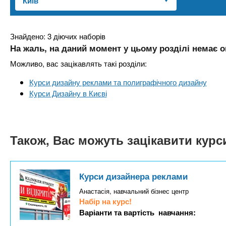
n
т
и
е
х
t
р
з
і
Знайдено: 3 діючих наборів
а
а
На жаль, на даний момент у цьому розділі немає о
s
л
к
Можливо, вас зацікавлять такі розділи:
у
л
.
Курси дизайну реклами та полиграфічного дизайну
а
Курси Дизайну в Києві
д
i
і
в
n
Також, Вас можуть зацікавити кур
f
Курси дизайнера реклами
o
Анастасія, навчальний бізнес центр
Набір на курс!
Варіанти та вартість навчання: