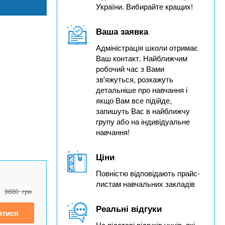
України. Вибирайте кращих!
Ваша заявка
Адміністрація школи отримає
Ваш контакт. Найближчим
робочий час з Вами
зв'яжуться, розкажуть
детальніше про навчання і
якщо Вам все підійде,
запишуть Вас в найближчу
групу або на індивідуальне
навчання!
Ціни
Повністю відповідають прайс-
листам навчальних закладів
9680
грн
Реальні відгуки
атися
На підставі відгуків учнів, які