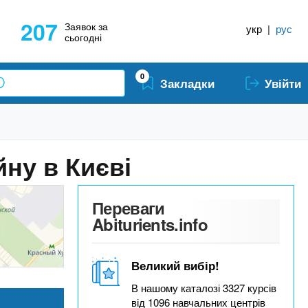
207
Заявок за
укр
|
рус
сьогодні
0
Закладки
Увійти
ну в Києві
Переваги
Abiturients.info
Великий вибір!
В нашому каталозі 3327 курсів
від 1096 навчальних центрів