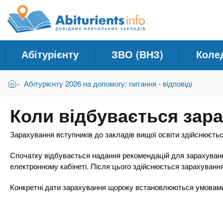
A
Д
П
е
о
b
р
в
е
і
й
i
Абітурієнту
ЗВО (ВНЗ)
Коле
д
т
и
н
t
В
д
Головна
Абітурієнту 2026 на допомогу: питання - відповіді
»
и
и
о
к
є
о
u
Коли відбувається зар
т
с
Н
у
н
а
r
Зарахування вступників до закладів вищої освіти здійснюєть
т
о
в
в
Спочатку відбувається надання рекомендацій для зарахуванн
ч
н
i
електронному кабінеті. Після цього здійснюється зарахуванн
о
а
г
л
Конкретні дати зарахування щороку встановлюються умовами 
e
о
ь
м
н
а