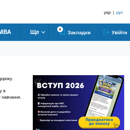
укр
|
рус
0
MBA
Ще
Закладки
Увійти
щороку.
у в
 навчання.