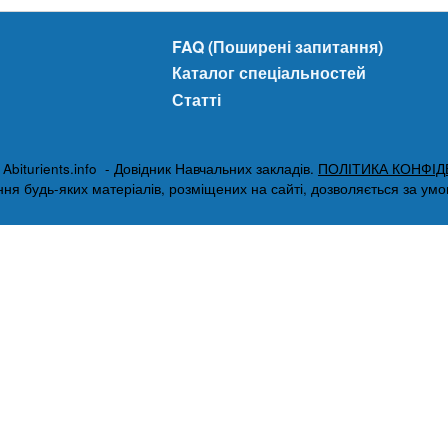
FAQ (Поширені запитання)
Каталог спеціальностей
Статті
biturients.info - Довідник Навчальних закладів.
ПОЛІТИКА КОНФІД
я будь-яких матеріалів, розміщених на сайті, дозволяється за умови