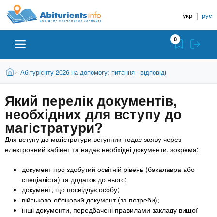
A
П
Д
е
укр
|
рус
о
b
р
в
е
0
й
і
i
т
д
и
В
Абітурієнту
Головна
Абітурієнту 2026 на допомогу: питання - відповіді
»
н
д
t
и
о
и
є
Який перелік документів,
о
ЗВО (ВНЗ)
т
к
u
с
необхідних для вступу до
у
Н
н
т
магістратури?
о
а
Коледжі
r
в
Для вступу до магістратури вступник подає заяву через
в
н
електронний кабінет та надає необхідні документи, зокрема:
ч
i
о
Курси
г
а
документ про здобутий освітній рівень (бакалавра або
о
спеціаліста) та додаток до нього;
л
e
м
Приватні школи
документ, що посвідчує особу;
ь
а
військово-обліковий документ (за потреби);
т
н
інші документи, передбачені правилами закладу вищої