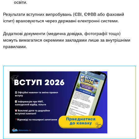
n
MBA
е
освіти.
и
р
х
t
Результати вступних випробувань (ЄВІ, ЄФВВ або фаховий
і
Онлайн курси
іспит) враховуються через державні електронні системи.
а
з
л
а
s
Додаткові документи (медична довідка, фотографії тощо)
у
к
За кордоном
можуть вимагатися окремими закладами лише за внутрішніми
правилами.
.
л
а
i
д
і
n
в
f
o