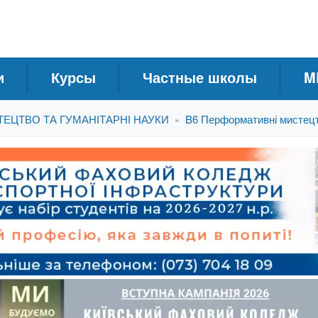
и
Курсы
Частные школы
M
ТЕЦТВО ТА ГУМАНІТАРНІ НАУКИ
B6 Перформативні мистец
»