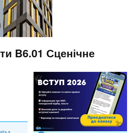
ти B6.01 Сценічне
ить к