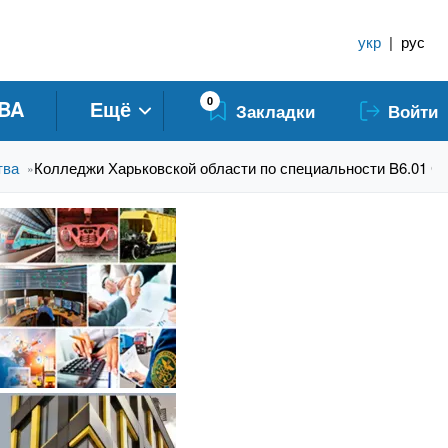
укр
|
рус
0
BA
Ещё
Закладки
Войти
тва
Колледжи Харьковской области по специальности B6.01 С
»