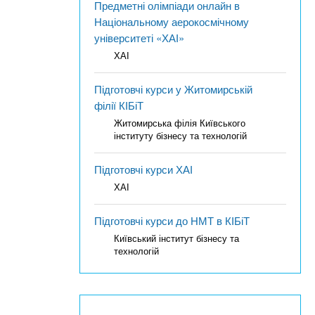
Предметні олімпіади онлайн в
Національному аерокосмічному
університеті «ХАІ»
ХАІ
Підготовчі курси у Житомирській
філії КІБіТ
Житомирська філія Київського
інституту бізнесу та технологій
Підготовчі курси ХАІ
ХАІ
Підготовчі курси до НМТ в КІБіТ
Київський інститут бізнесу та
технологій