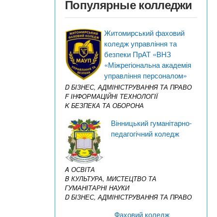
Популярные колледжи
Житомирський фаховий
коледж управління та
безпеки ПрАТ «ВНЗ
«Міжрегіональна академія
управління персоналом»
D БІЗНЕС, АДМІНІСТРУВАННЯ ТА ПРАВО
F ІНФОРМАЦІЙНІ ТЕХНОЛОГІЇ
K БЕЗПЕКА ТА ОБОРОНА
Вінницький гуманітарно-
педагогічний коледж
A ОСВІТА
B КУЛЬТУРА, МИСТЕЦТВО ТА
ГУМАНІТАРНІ НАУКИ
D БІЗНЕС, АДМІНІСТРУВАННЯ ТА ПРАВО
Фаховий коледж