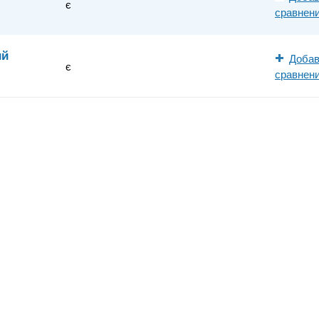
є
сравнен
ий
Добав
є
сравнен