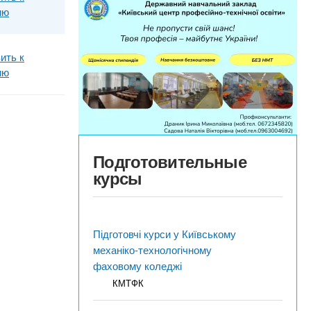
ию
ить к
ию
Подготовительные
курсы
Підготовчі курси у Київському
механіко-технологічному
фаховому коледжі
КМТФК