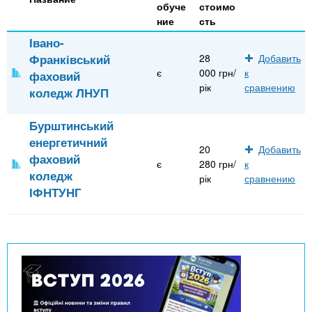
обуче
стоимо
ние
сть
Івано-
Франківський
28
Добавить
є
000 грн/
к
фаховий
рік
сравнению
коледж ЛНУП
Бурштинський
енергетичний
20
Добавить
фаховий
є
280 грн/
к
коледж
рік
сравнению
ІФНТУНГ