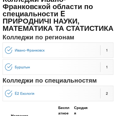
n
MBA
р
х
Франковской области по
ж
з
специальности E
t
а
Онлайн курсы
н
а
ПРИРОДНИЧІ НАУКИ,
и
в
s
МАТЕМАТИКА ТА СТАТИСТИКА
ю
е
За рубежом
Колледжи по регионам
.
д
е
Ивано-Франковск
1
i
н
и
Бурштын
1
n
й
Колледжи по специальностям
f
E2 Екологія
2
o
Беспл
Средня
атное
я
Название