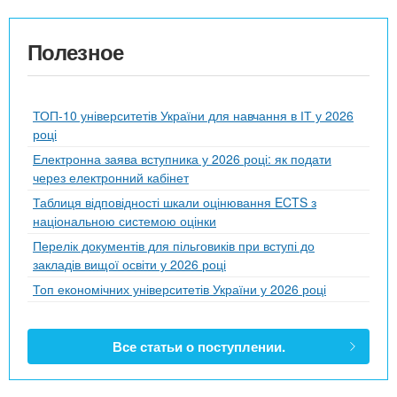
Полезное
ТОП-10 університетів України для навчання в ІТ у 2026
році
Електронна заява вступника у 2026 році: як подати
через електронний кабінет
Таблиця відповідності шкали оцінювання ECTS з
національною системою оцінки
Перелік документів для пільговиків при вступі до
закладів вищої освіти у 2026 році
Топ економічних університетів України у 2026 році
Все статьи о поступлении.