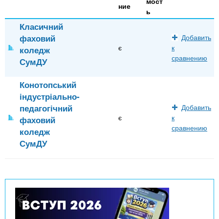
мост
ние
ь
Класичний
фаховий
Добавить
є
к
коледж
сравнению
СумДУ
Конотопський
індустріально-
педагогічний
Добавить
є
к
фаховий
сравнению
коледж
СумДУ