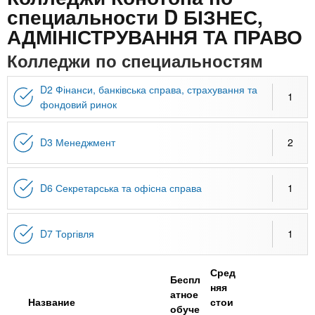
n
MBA
р
х
специальности D БІЗНЕС,
ж
з
АДМІНІСТРУВАННЯ ТА ПРАВО
t
а
Онлайн курсы
н
а
Колледжи по специальностям
и
в
s
ю
е
За рубежом
D2 Фінанси, банківська справа, страхування та
1
фондовий ринок
.
д
е
D3 Менеджмент
2
i
н
и
n
й
D6 Секретарська та офісна справа
1
f
D7 Торгівля
1
o
Сред
Беспл
няя
атное
Название
стои
обуче