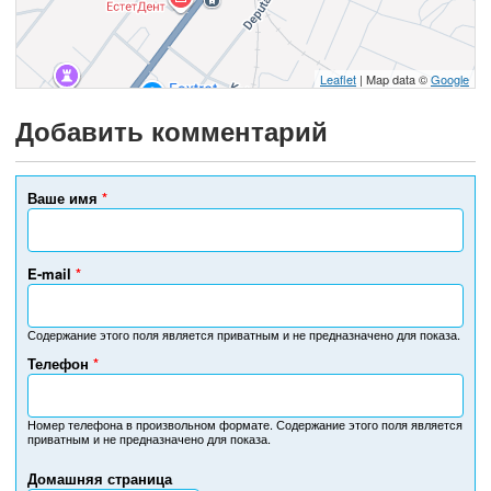
Leaflet
| Map data ©
Google
Добавить комментарий
Ваше имя
*
E-mail
*
Содержание этого поля является приватным и не предназначено для показа.
Телефон
*
Н
о
м
Номер телефона в произвольном формате. Содержание этого поля является
приватным и не предназначено для показа.
е
р
Домашняя страница
т