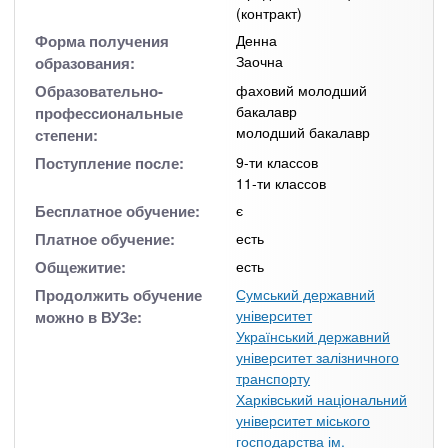
(контракт)
Форма получения
Денна
Заочна
образования:
Образовательно-
фаховий молодший
бакалавр
профессиональные
молодший бакалавр
степени:
Поступление после:
9-ти классов
11-ти классов
Бесплатное обучение:
є
Платное обучение:
есть
Общежитие:
есть
Продолжить обучение
Сумський державний
університет
можно в ВУЗе:
Український державний
університет залізничного
транспорту
Харківський національний
університет міського
господарства ім.