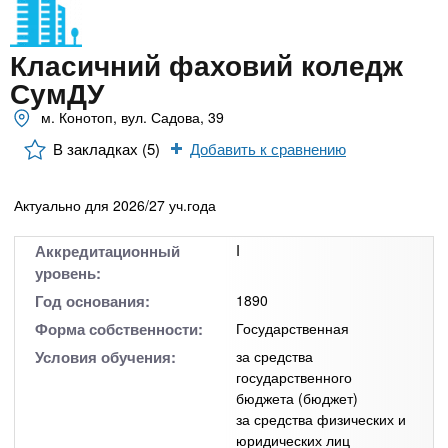
n
MBA
р
х
ж
з
t
а
Класичний фаховий коледж
Онлайн курсы
н
а
СумДУ
и
в
s
ю
м. Конотоп, вул. Садова, 39
е
За рубежом
В закладках (5)
Добавить к сравнению
.
д
е
Актуально для 2026/27 уч.года
i
н
и
Аккредитационный
I
n
й
уровень:
Год основания:
1890
f
Форма собственности:
Государственная
Условия обучения:
за средства
o
государственного
бюджета (бюджет)
за средства физических и
юридических лиц