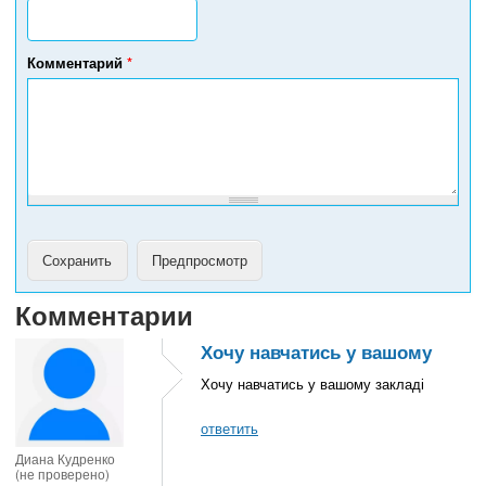
е
л
е
Комментарий
*
ф
о
н
а
Комментарии
Хочу навчатись у вашому
Хочу навчатись у вашому закладі
ответить
Диана Кудренко
(не проверено)