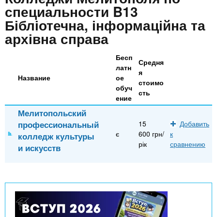
n
MBA
р
х
специальности B13
ж
з
Бібліотечна, інформаційна та
t
а
Онлайн курсы
н
а
архівна справа
и
в
s
ю
Бесп
е
За рубежом
Средня
латн
я
.
д
Название
ое
стоимо
е
обуч
сть
ение
i
н
Мелитопольский
и
профессиональный
15
Добавить
n
й
є
600 грн/
к
колледж культуры
рік
сравнению
и искусств
f
o