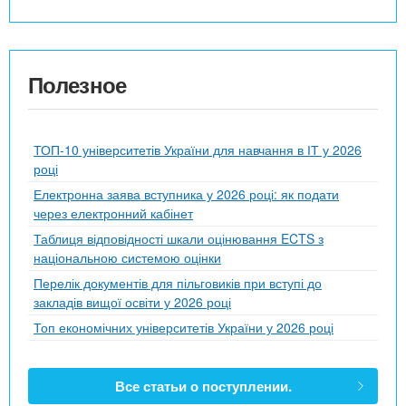
Полезное
ТОП-10 університетів України для навчання в ІТ у 2026
році
Електронна заява вступника у 2026 році: як подати
через електронний кабінет
Таблиця відповідності шкали оцінювання ECTS з
національною системою оцінки
Перелік документів для пільговиків при вступі до
закладів вищої освіти у 2026 році
Топ економічних університетів України у 2026 році
Все статьи о поступлении.