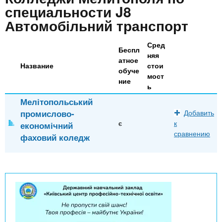
n
MBA
р
х
специальности J8
ж
з
Автомобільний транспорт
t
а
Онлайн курсы
н
а
и
Сред
в
s
Беспл
ю
няя
атное
е
За рубежом
Название
стои
обуче
.
д
мост
ние
ь
е
Мелітопольський
i
н
промислово-
Добавить
и
є
к
економічний
n
й
сравнению
фаховий коледж
f
o