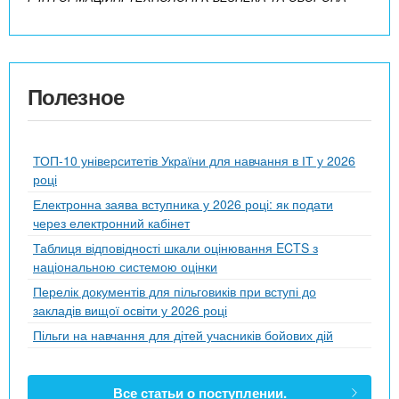
Полезное
ТОП-10 університетів України для навчання в ІТ у 2026
році
Електронна заява вступника у 2026 році: як подати
через електронний кабінет
Таблиця відповідності шкали оцінювання ECTS з
національною системою оцінки
Перелік документів для пільговиків при вступі до
закладів вищої освіти у 2026 році
Пільги на навчання для дітей учасників бойових дій
Все статьи о поступлении.