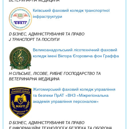
Київський фаховий коледж транспортної
інфраструктури
D БІЗНЕС, АДМІНІСТРУВАННЯ ТА ПРАВО
J ТРАНСПОРТ ТА ПОСЛУГИ
Великоанадольський лісотехнічний фаховий
коледж імені Віктора Єгоровича фон Граффа
H СІЛЬСЬКЕ, ЛІСОВЕ, РИБНЕ ГОСПОДАРСТВО ТА
ВЕТЕРИНАРНА МЕДИЦИНА
Житомирський фаховий коледж управління
та безпеки ПрАТ «ВНЗ «Міжрегіональна
академія управління персоналом»
D БІЗНЕС, АДМІНІСТРУВАННЯ ТА ПРАВО
F ІНФОРМАЦІЙНІ ТЕХНОЛОГІЇ
K БЕЗПЕКА ТА ОБОРОНА