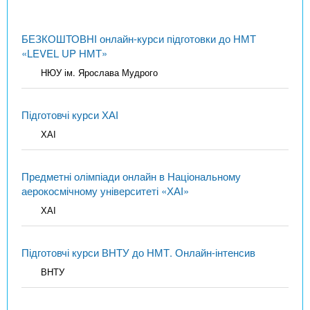
БЕЗКОШТОВНІ онлайн-курси підготовки до НМТ
«LEVEL UP НМТ»
НЮУ ім. Ярослава Мудрого
Підготовчі курси ХАІ
ХАІ
Предметні олімпіади онлайн в Національному
аерокосмічному університеті «ХАІ»
ХАІ
Підготовчі курси ВНТУ до НМТ. Онлайн-інтенсив
ВНТУ