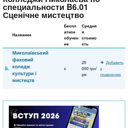
n
MBA
р
х
специальности B6.01
ж
з
Сценічне мистецтво
t
а
Онлайн курсы
н
а
и
Беспл
Средня
в
s
ю
атное
я
Название
е
За рубежом
обучен
стоимо
.
д
ие
сть
е
Миколаївський
фаховий
i
н
25
Добавить
коледж
и
є
000 грн/
к
культури і
рік
сравнению
n
й
мистецтв
f
o