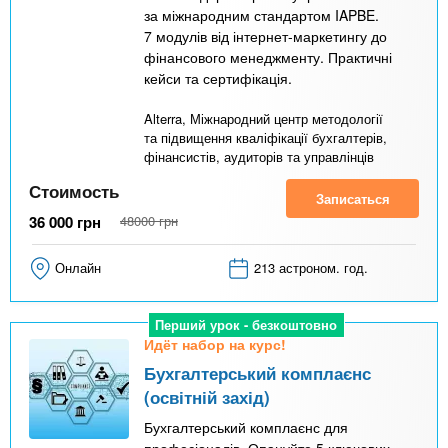
за міжнародним стандартом IAPBE.
7 модулів від інтернет-маркетингу до
фінансового менеджменту. Практичні
кейси та сертифікація.
Alterra, Міжнародний центр методології
та підвищення кваліфікації бухгалтерів,
фінансистів, аудиторів та управлінців
Стоимость
Записаться
36 000
грн
48000
грн
Онлайн
213 астроном. год.
Перший урок - безкоштовно
Идёт набор на курс!
Бухгалтерський комплаєнс
(освітній захід)
Бухгалтерський комплаєнс для
професіоналів. Опануйте 5 ключових