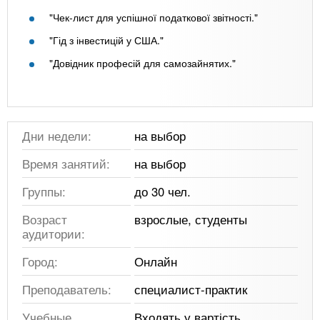
"Чек-лист для успішної податкової звітності."
"Гід з інвестицій у США."
"Довідник професій для самозайнятих."
Дни недели:
на выбор
Время занятий:
на выбор
Группы:
до 30 чел.
Возраст
взрослые, студенты
аудитории:
Город:
Онлайн
Преподаватель:
специалист-практик
Учебные
Входять у вартість