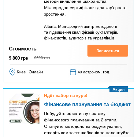
методи виявлення шахрайства.
Міжнародна сертифікація для кар'єрного
зростання.
Alterra, Міжнародний центр методології
та підвищення кваліфікації бухгалтерів,
фінансистів, аудиторів та управлінців
Стоимость
Записаться
9 800
грн
9500
грн
Киев
Онлайн
40 астроном. год.
Акция
Идёт набор на курс!
Фінансове планування та бюджет
Побудуйте ефективну систему
фінансового планування за 2 етапи.
Опануйте методологію бюджетування,
створіть комплект шаблонів та налаштуйте