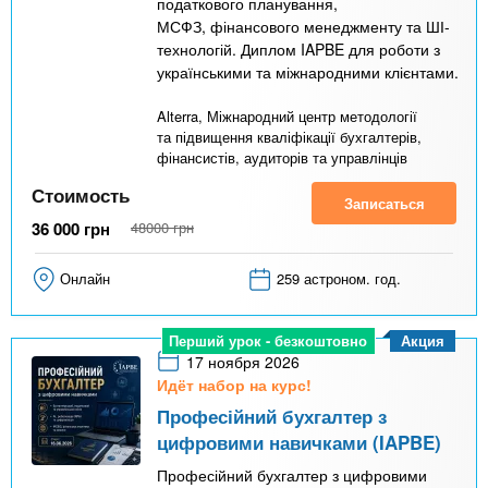
податкового планування,
МСФЗ, фінансового менеджменту та ШІ-
технологій. Диплом IAPBE для роботи з
українськими та міжнародними клієнтами.
Alterra, Міжнародний центр методології
та підвищення кваліфікації бухгалтерів,
фінансистів, аудиторів та управлінців
Стоимость
Записаться
36 000
грн
48000
грн
Онлайн
259 астроном. год.
Акция
Перший урок - безкоштовно
17 ноября 2026
Идёт набор на курс!
Професійний бухгалтер з
цифровими навичками (IAPBE)
Професійний бухгалтер з цифровими