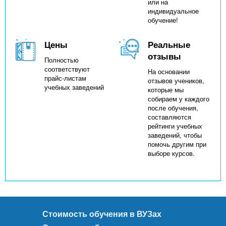
или на
индивидуальное
обучение!
Цены
Реальные
отзывы
Полностью
соответствуют
На основании
прайс-листам
отзывов учеников,
учебных заведений
которые мы
собираем у каждого
после обучения,
составляются
рейтинги учебных
заведений, чтобы
помочь другим при
выборе курсов.
Стоимость обучения в ВУЗах