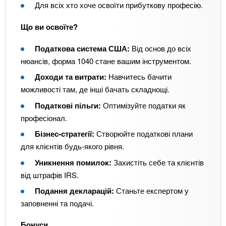
Для всіх хто хоче освоїти прибуткову професію.
Що ви освоїте?
Податкова система США:
Від основ до всіх
нюансів, форма 1040 стане вашим інструментом.
Доходи та витрати:
Навчитесь бачити
можливості там, де інші бачать складнощі.
Податкові пільги:
Оптимізуйте податки як
професіонал.
Бізнес-стратегії:
Створюйте податкові плани
для клієнтів будь-якого рівня.
Уникнення помилок:
Захистіть себе та клієнтів
від штрафів IRS.
Подання декларацій:
Станьте експертом у
заповненні та подачі.
Бонуси