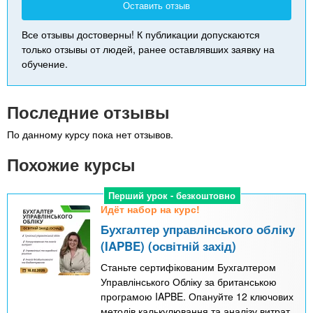
Оставить отзыв
Все отзывы достоверны! К публикации допускаются
только отзывы от людей, ранее оставлявших заявку на
обучение.
Последние отзывы
По данному курсу пока нет отзывов.
Похожие курсы
Перший урок - безкоштовно
Идёт набор на курс!
Бухгалтер управлінського обліку
(IAPBE) (освітній захід)
Станьте сертифікованим Бухгалтером
Управлінського Обліку за британською
програмою IAPBE. Опануйте 12 ключових
методів калькулювання та аналізу витрат.