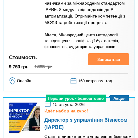
навичками за міжнародним стандартом
IAPBE. 8 модулів від податків до AI-
автоматизації. Отримайте компетенції з
МСФЗ та роботизації процесів.
Alterra, Міжнародний центр методології
та підвищення кваліфікації бухгалтерів,
фінансистів, аудиторів та управлінців
Стоимость
Записаться
9 750
грн
13000
грн
Онлайн
160 астроном. год.
Акция
Перший урок - безкоштовно
15 августа 2026
Идёт набор на курс!
Директор з управління бізнесом
(IAPBE)
Станьте директором з управління бізнесом