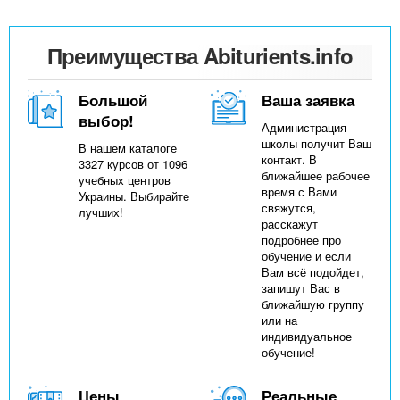
Преимущества Abiturients.info
Большой
Ваша заявка
выбор!
Администрация
школы получит Ваш
В нашем каталоге
контакт. В
3327 курсов от 1096
ближайшее рабочее
учебных центров
время с Вами
Украины. Выбирайте
свяжутся,
лучших!
расскажут
подробнее про
обучение и если
Вам всё подойдет,
запишут Вас в
ближайшую группу
или на
индивидуальное
обучение!
Цены
Реальные