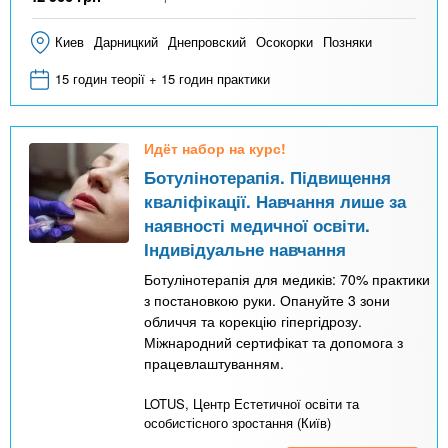
Киев
Дарницкий
Днепровский
Осокорки
Позняки
15 годин теорії + 15 годин практики
Идёт набор на курс!
Ботулінотерапія. Підвищення
кваліфікації. Навчання лише за
наявності медичної освіти.
Індивідуальне навчання
Ботулінотерапія для медиків: 70% практики
з постановкою руки. Опануйте 3 зони
обличчя та корекцію гіпергідрозу.
Міжнародний сертифікат та допомога з
працевлаштуванням.
LOTUS, Центр Естетичної освіти та
особистісного зростання (Київ)