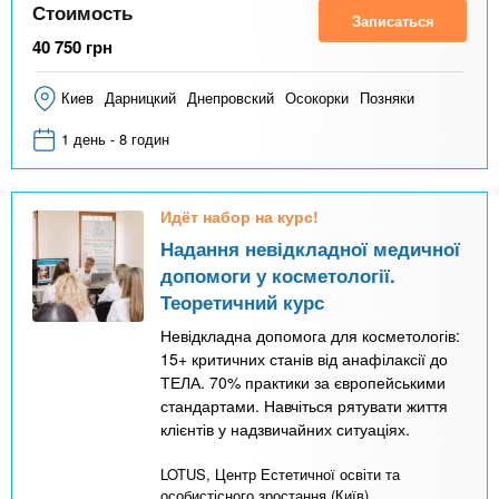
Стоимость
Записаться
40 750
грн
Киев
Дарницкий
Днепровский
Осокорки
Позняки
1 день - 8 годин
Идёт набор на курс!
Надання невідкладної медичної
допомоги у косметології.
Теоретичний курс
Невідкладна допомога для косметологів:
15+ критичних станів від анафілаксії до
ТЕЛА. 70% практики за європейськими
стандартами. Навчіться рятувати життя
клієнтів у надзвичайних ситуаціях.
LOTUS, Центр Естетичної освіти та
особистісного зростання (Київ)