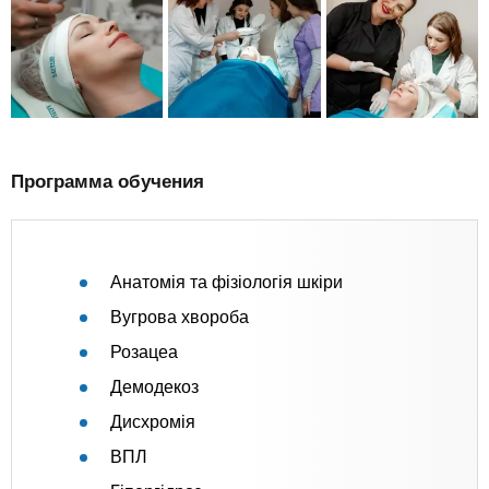
Программа обучения
Анатомія та фізіологія шкіри
Вугрова хвороба
Розацеа
Демодекоз
Дисхромія
ВПЛ