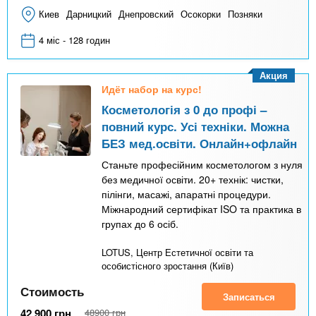
Киев
Дарницкий
Днепровский
Осокорки
Позняки
4 міс - 128 годин
Акция
Идёт набор на курс!
Косметологія з 0 до профі –
повний курс. Усі техніки. Можна
БЕЗ мед.освіти. Онлайн+офлайн
Станьте професійним косметологом з нуля
без медичної освіти. 20+ технік: чистки,
пілінги, масажі, апаратні процедури.
Міжнародний сертифікат ISO та практика в
групах до 6 осіб.
LOTUS, Центр Естетичної освіти та
особистісного зростання (Київ)
Стоимость
Записаться
42 900
грн
48900
грн