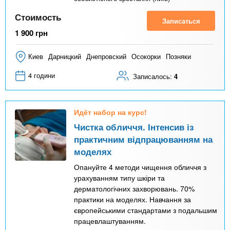
Стоимость
Записаться
1 900
грн
Киев
Дарницкий
Днепровский
Осокорки
Позняки
4 години
Записалось:
4
Идёт набор на курс!
Чистка обличчя. Інтенсив із
практичним відпрацюванням на
моделях
Опануйте 4 методи чищення обличчя з
урахуванням типу шкіри та
дерматологічних захворювань. 70%
практики на моделях. Навчання за
європейськими стандартами з подальшим
працевлаштуванням.