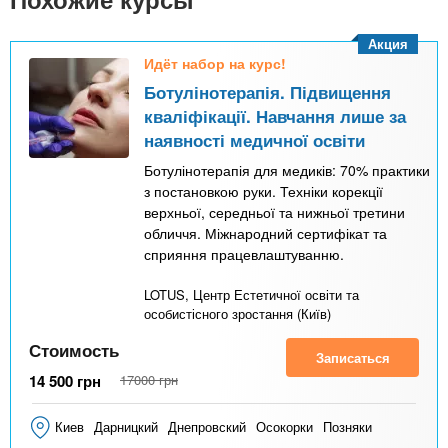
Акция
Идёт набор на курс!
Ботулінотерапія. Підвищення
кваліфікації. Навчання лише за
наявності медичної освіти
Ботулінотерапія для медиків: 70% практики
з постановкою руки. Техніки корекції
верхньої, середньої та нижньої третини
обличчя. Міжнародний сертифікат та
сприяння працевлаштуванню.
LOTUS, Центр Естетичної освіти та
особистісного зростання (Київ)
Стоимость
Записаться
14 500
грн
17000
грн
Киев
Дарницкий
Днепровский
Осокорки
Позняки