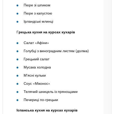
Пюре зі шпиком
Пюре з капустою
Ірландські млинці
Г
рецька кухня на курсах кухарів
Салат «Афіни»
Голубці з виноградним листям (долма)
Грецький салат
Мусака холодна
М'ясні кульки
Соус «Міконос»
Телячий шницель із прянощами
Печериці по-грецьки
Іспанська кухня на курсах кухарів