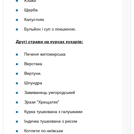
Юшка
Щерба
Капустняк
Бульйон і суп з локшиною.
Другі страви на курсах кухарів:
Печеня житомирська
Верстака
Вертуни.
Шпундра
Завиванець ужгородський
Зрази "Хрещатик"
Курка тушкована з галушками
Індичка тушкована з рисом
Котлети по-київськи