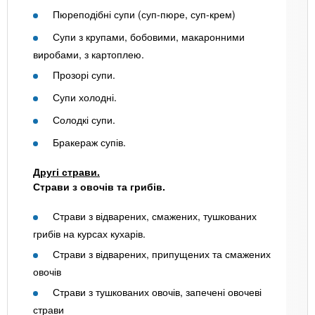
Пюреподібні супи (суп-пюре, суп-крем)
Супи з крупами, бобовими, макаронними
виробами, з картоплею.
Прозорі супи.
Супи холодні.
Солодкі супи.
Бракераж супів.
Другі страви.
Страви з овочів та грибів.
Страви з відварених, смажених, тушкованих
грибів на курсах кухарів.
Страви з відварених, припущених та смажених
овочів
Страви з тушкованих овочів, запечені овочеві
страви