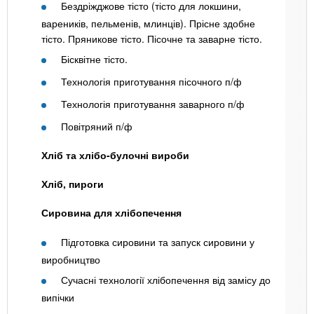
Бездріжджове тісто (тісто для локшини,
вареників, пельменів, млинців). Прісне здобне
тісто. Пряникове тісто. Пісочне та заварне тісто.
Бісквітне тісто.
Технологія приготування пісочного п/ф
Технологія приготування заварного п/ф
Повітряний п/ф
Хліб та хлібо-булочні вироби
Хліб, пироги
Сировина для хлібопечення
Підготовка сировини та запуск сировини у
виробництво
Сучасні технології хлібопечення від замісу до
випічки