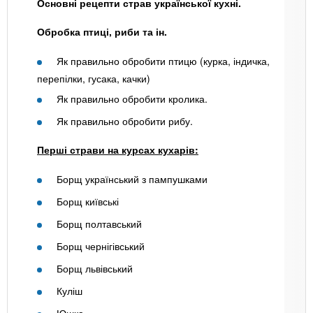
Основні рецепти страв української кухні.
Обробка птиці, риби та ін.
Як правильно обробити птицю (курка, індичка,
перепілки, гусака, качки)
Як правильно обробити кролика.
Як правильно обробити рибу.
Перші страви на курсах кухарів:
Борщ український з пампушками
Борщ київські
Борщ полтавський
Борщ чернігівський
Борщ львівський
Куліш