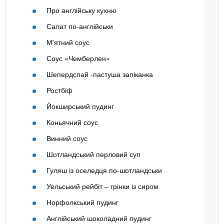
Про англійську кухню
Салат по-англійськи
М'ятний соус
Соус «Чемберлен»
Шепердспай -пастуша запіканка
Ростбіф
Йокширський пудинг
Коньячний соус
Винний соус
Шотландський перловий суп
Гуляш із оселедця по-шотландськи
Уельський рейбіт – грінки із сиром
Норфолкський пудинг
Англійський шоколадний пудинг