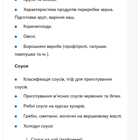
Характеристика продуктів переробки зерна.
Підготовка круп, варіння каш.
Коренеплоди.
Овочі.
Борошняні вироби (профітролі, галушки,
пампушки та ін.).
Соуси
Класифікація соусів, п/ф для приготування
соусів.
Приготування м'ясних соусів червоних та білих.
Рибні соуси на курсах кухарів.
Грибні, сметанні, молочні на вершковому маслі.
Холодні соуси:
Соуси на олії (майонези)