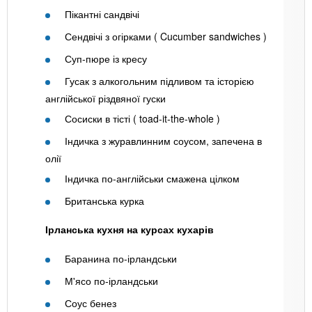
Пікантні сандвічі
Сендвічі з огірками ( Cucumber sandwiches )
Суп-пюре із кресу
Гусак з алкогольним підливом та історією
англійської різдвяної гуски
Сосиски в тісті ( toad-it-the-whole )
Індичка з журавлинним соусом, запечена в
олії
Індичка по-англійськи смажена цілком
Британська курка
Ірланська кухня на курсах кухарів
Баранина по-ірландськи
М'ясо по-ірландськи
Соус бенез