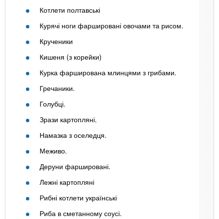
Котлети полтавські
Курячі ноги фаршировані овочами та рисом.
Крученики
Кишеня (з корейки)
Курка фарширована млинцями з грибами.
Гречаники.
Голубці.
Зрази картопляні.
Намазка з оселедця.
Меживо.
Деруни фаршировані.
Лежні картопляні
Рибні котлети українські
Риба в сметанному соусі.