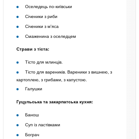
Оселедець по-київськи
Січеники з риби
Січеники з м'яса
Смаженина з оселедцем
Страви з тіста:
Тісто для млинців.
Тісто для вареників. Вареники з вишнею, з
картоплею, з грибами, з капустою.
Галушки
Гуцульська та закарпатська кухня:
Банош
Суп із ластівками
Бограч