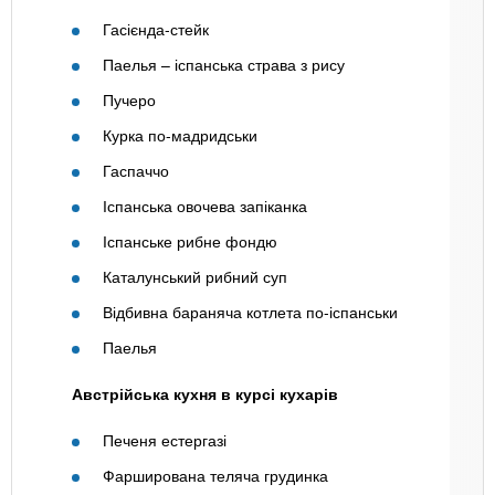
Гасієнда-стейк
Паелья – іспанська страва з рису
Пучеро
Курка по-мадридськи
Гаспаччо
Іспанська овочева запіканка
Іспанське рибне фондю
Каталунський рибний суп
Відбивна бараняча котлета по-іспанськи
Паелья
Австрійська кухня в курсі кухарів
Печеня естергазі
Фарширована теляча грудинка