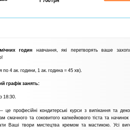
1 700
грн
мічних годин
навчання, які перетворять ваше захоп
ю!
я по 4 ак. години, 1 ак. година = 45 хв).
ий графік занять:
о 18:30.
— це професійні кондитерські курси з випікання та дек
м смачного та соковитого капкейкового тіста та начинок (
ати Ваші твори мистецтва кремом та мастикою. Усі виг