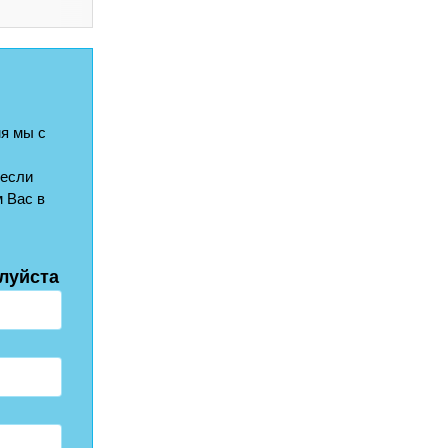
я мы с
 если
 Вас в
луйста