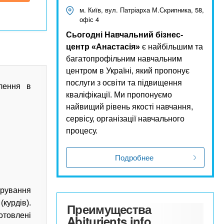
м. Київ, вул. Патріарха М.Скрипника, 58,
офіс 4
Сьогодні Навчальний бізнес-
центр «Анастасія»
є найбільшим та
багатопрофільним навчальним
центром в Україні, який пропонує
послуги з освіти та підвищення
лення в
кваліфікації. Ми пропонуємо
найвищий рівень якості навчання,
сервісу, організації навчального
процесу.
Подробнее
орування
курдів).
Преимущества
отовлені
Abiturients.info