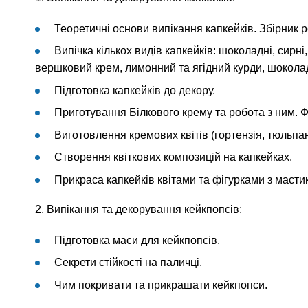
Теоретичні основи випікання капкейків. Збірник 
Випічка кількох видів капкейків: шоколадні, сирн
вершковий крем, лимонний та ягідний курди, шокола
Підготовка капкейків до декору.
Приготування Білкового крему та робота з ним. Ф
Виготовлення кремових квітів (гортензія, тюльпани
Створення квіткових композицій на капкейках.
Прикраса капкейків квітами та фігурками з масти
2. Випікання та декорування кейкпопсів:
Підготовка маси для кейкпопсів.
Секрети стійкості на паличці.
Чим покривати та прикрашати кейкпопси.