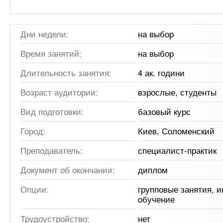
Дни недели:
на выбор
Время занятий:
на выбор
Длительность занятия:
4 ак. години
Возраст аудитории:
взрослые, студенты
Вид подготовки:
базовый курс
Город:
Киев, Соломенский
Преподаватель:
специалист-практик
Документ об окончании:
диплом
Опции:
групповые занятия, 
обучение
Трудоустройство:
нет