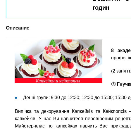
n
е
х
годин
р
з
t
ж
а
а
н
в
Описание
s
и
е
ю
д
.
е
8 акаде
професі
н
i
и
(2 занятт
й
n
🕒
Гнучк
f
Денні групи: 9:30 до 12:30; 12:30 до 15:30; 15:30 д
o
Випічка та декорування Капкейків та Кейкпопсів 
капкейків. У нас Ви навчитеся перевіреним рецепта
Майстер-клас по капкейках навчить Вас прикраш