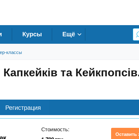
и
Курсы
Ещё
ер-классы
 Капкейків та Кейкпопсів
Регистрация
Стоимость:
Оставить 
ак.