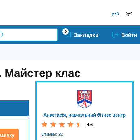
укр
|
рус
0
Закладки
Войти
. Майстер клас
Анастасія, навчальний бізнес центр
9,6
Отзывы: 22
заявку