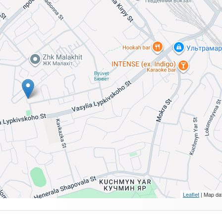
Leaflet
| Map da