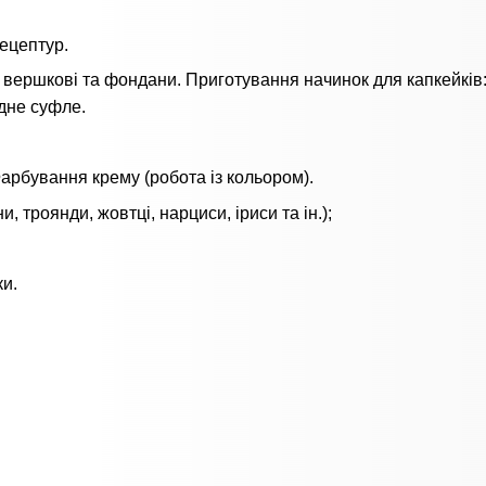
рецептур.
і, вершкові та фондани. Приготування начинок для капкейків
дне суфле.
арбування крему (робота із кольором).
, троянди, жовтці, нарциси, іриси та ін.);
ки.