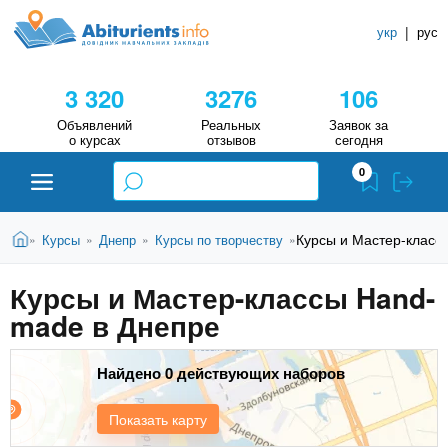
A
П
С
е
укр
|
рус
п
b
р
р
е
3 320
3276
106
й
а
i
т
в
Объявлений
Реальных
Заявок за
и
о курсах
отзывов
сегодня
о
к
t
0
о
ч
с
н
u
н
В
и
Абитуриенту
Главная
Курсы и Мастер-класс
Курсы
Днепр
Курсы по творчеству
»
»
»
»
о
ы
в
к
r
з
н
Курсы и Мастер-классы Hand-
У
Вузы
д
о
made в Днепре
е
ч
i
м
с
у
е
Колледжи
ь
с
Найдено 0 действующих наборов
б
e
о
н
д
Курсы
Показать карту
е
ы