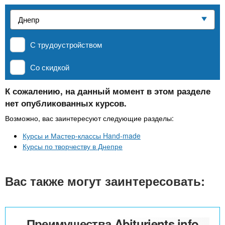
n
р
х
ж
Частные школы
з
t
а
н
а
и
С трудоустройством
MBA
в
s
ю
е
Со скидкой
.
д
Онлайн курсы
е
К сожалению, на данный момент в этом разделе
нет опубликованных курсов.
i
н
За рубежом
и
Возможно, вас заинтересуют следующие разделы:
n
й
Курсы и Мастер-классы Hand-made
Курсы по творчеству в Днепре
f
Вас также могут заинтересовать:
o
Преимущества Abiturients.info