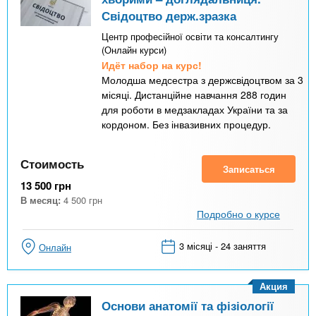
Свідоцтво держ.зразка
Центр професійної освіти та консалтингу
(Онлайн курси)
Идёт набор на курс!
Молодша медсестра з держсвідоцтвом за 3
місяці. Дистанційне навчання 288 годин
для роботи в медзакладах України та за
кордоном. Без інвазивних процедур.
Стоимость
Записаться
13 500
грн
В месяц:
4 500
грн
Подробно о курсе
3 місяці - 24 заняття
Онлайн
Акция
Основи анатомії та фізіології