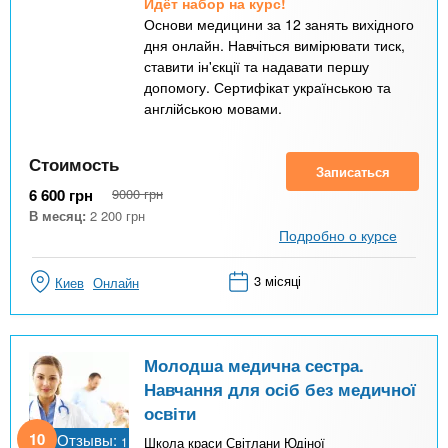
Идёт набор на курс!
Основи медицини за 12 занять вихідного
дня онлайн. Навчіться вимірювати тиск,
ставити ін'єкції та надавати першу
допомогу. Сертифікат українською та
англійською мовами.
Стоимость
Записаться
6 600
грн
9000
грн
В месяц:
2 200
грн
Подробно о курсе
3 місяці
Киев
Онлайн
Молодша медична сестра.
Навчання для осіб без медичної
освіти
10
Отзывы:
1
Школа краси Світлани Юдіної