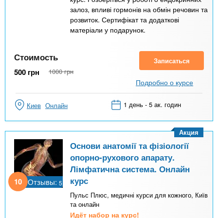
залоз, впливі гормонів на обмін речовин та
розвиток. Сертифікат та додаткові
матеріали у подарунок.
Стоимость
Записаться
500
грн
1000
грн
Подробно о курсе
1 день - 5 ак. годин
Киев
Онлайн
Акция
Основи анатомії та фізіології
опорно-рухового апарату.
Лімфатична система. Онлайн
курс
10
Отзывы:
5
Пульс Плюс, медичні курси для кожного, Київ
та онлайн
Идёт набор на курс!