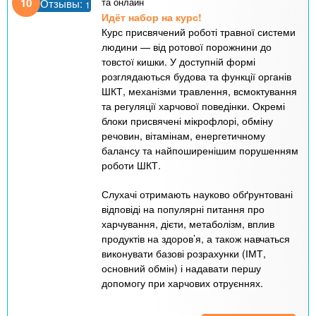
10
та онлайн
Отзывы:
1
Идёт набор на курс!
Курс присвячений роботі травної системи
людини — від ротової порожнини до
товстої кишки. У доступній формі
розглядаються будова та функції органів
ШКТ, механізми травлення, всмоктування
та регуляції харчової поведінки. Окремі
блоки присвячені мікрофлорі, обміну
речовин, вітамінам, енергетичному
балансу та найпоширенішим порушенням
роботи ШКТ.
Слухачі отримають науково обґрунтовані
відповіді на популярні питання про
харчування, дієти, метаболізм, вплив
продуктів на здоров’я, а також навчаться
виконувати базові розрахунки (ІМТ,
основний обмін) і надавати першу
допомогу при харчових отруєннях.