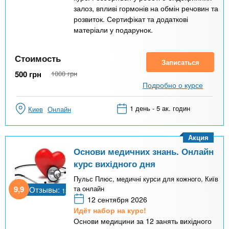
залоз, впливі гормонів на обмін речовин та
розвиток. Сертифікат та додаткові
матеріали у подарунок.
Стоимость
Записаться
500
грн
1000
грн
Подробно о курсе
1 день - 5 ак. годин
Киев
Онлайн
Акция
Основи медичних знань. Онлайн
курс вихідного дня
Пульс Плюс, медичні курси для кожного, Київ
9,9
та онлайн
Отзывы:
12
12 сентября 2026
Идёт набор на курс!
Основи медицини за 12 занять вихідного