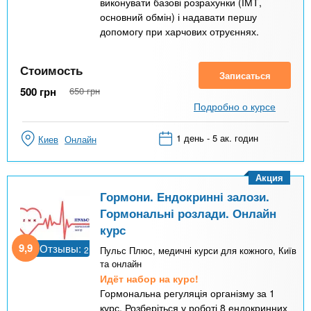
виконувати базові розрахунки (ІМТ,
основний обмін) і надавати першу
допомогу при харчових отруєннях.
Стоимость
Записаться
500
грн
650
грн
Подробно о курсе
1 день - 5 ак. годин
Киев
Онлайн
Акция
Гормони. Ендокринні залози.
Гормональні розлади. Онлайн
курс
9,9
Отзывы:
2
Пульс Плюс, медичні курси для кожного, Київ
та онлайн
Идёт набор на курс!
Гормональна регуляція організму за 1
курс. Розберіться у роботі 8 ендокринних