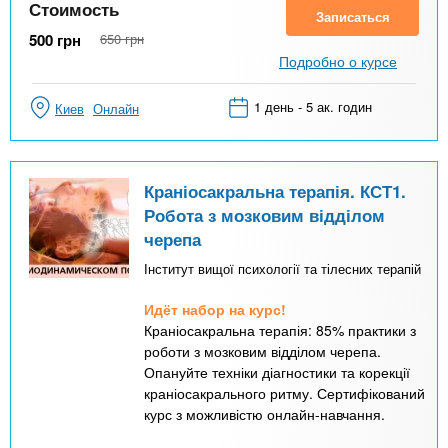
Стоимость
Записаться
500
грн
650
грн
Подробно о курсе
1 день - 5 ак. годин
Киев
Онлайн
Краніосакральна терапія. КСТ1.
Робота з мозковим відділом
черепа
Інститут вищої психології та тілесних терапій
Идёт набор на курс!
Краніосакральна терапія: 85% практики з
роботи з мозковим відділом черепа.
Опануйте техніки діагностики та корекції
краніосакрального ритму. Сертифікований
курс з можливістю онлайн-навчання.