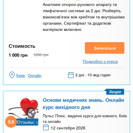
Анатомія опорно-рухового апарату та
лімфатичної системи за 2 дні. Розберіть
взаємозв'язок між хребтом та внутрішніми
органами. Сертифікат та додаткові
матеріали включені.
Стоимость
Записаться
1 000
грн
1200
грн
Подробно о курсе
2 дні - 10 акд.годин
Киев
Онлайн
Акция
Основи медичних знань. Онлайн
курс вихідного дня
Пульс Плюс, медичні курси для кожного, Київ
9,9
та онлайн
Отзывы:
12
12 сентября 2026