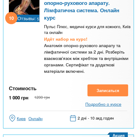
опорно-рухового апарату.
Лімфатична система. Онлайн
курс
10
Отзывы:
5
Пульс Плюс, медичні курси для кожного, Київ
та онлайн
Идёт набор на курс!
Анатомія опорно-рухового апарату та
лімфатичної системи за 2 дні. Розберіть
взаємозв'язок між хребтом та внутрішніми
органами. Сертифікат та додаткові
матеріали включені.
Стоимость
Записаться
1 000
грн
1200
грн
Подробно о курсе
2 дні - 10 акд.годин
Киев
Онлайн
Акция