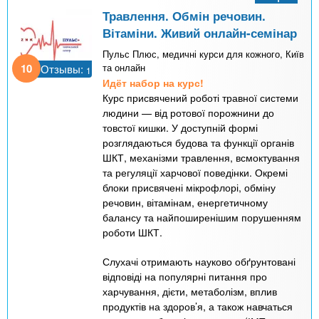
Травлення. Обмін речовин.
Вітаміни. Живий онлайн-семінар
Пульс Плюс, медичні курси для кожного, Київ
10
та онлайн
Отзывы:
1
Идёт набор на курс!
Курс присвячений роботі травної системи
людини — від ротової порожнини до
товстої кишки. У доступній формі
розглядаються будова та функції органів
ШКТ, механізми травлення, всмоктування
та регуляції харчової поведінки. Окремі
блоки присвячені мікрофлорі, обміну
речовин, вітамінам, енергетичному
балансу та найпоширенішим порушенням
роботи ШКТ.
Слухачі отримають науково обґрунтовані
відповіді на популярні питання про
харчування, дієти, метаболізм, вплив
продуктів на здоров’я, а також навчаться