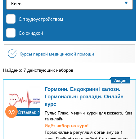
n
р
х
ж
Частные школы
з
t
а
С трудоустройством
н
а
и
MBA
в
s
Со скидкой
ю
е
.
д
Онлайн курсы
Курсы первой медицинской помощи
е
i
н
За рубежом
Найдено: 7 действующих наборов
и
Акция
n
й
Гормони. Ендокринні залози.
Гормональні розлади. Онлайн
f
курс
9,9
Отзывы:
2
Пульс Плюс, медичні курси для кожного, Київ
o
та онлайн
Идёт набор на курс!
Гормональна регуляція організму за 1
курс. Розберіться у роботі 8 ендокринних