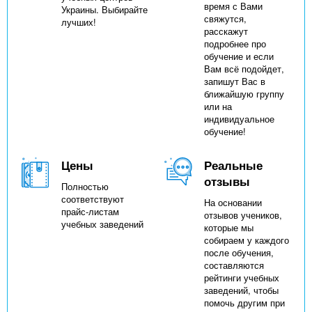
время с Вами
Украины. Выбирайте
свяжутся,
лучших!
расскажут
подробнее про
обучение и если
Вам всё подойдет,
запишут Вас в
ближайшую группу
или на
индивидуальное
обучение!
Цены
Реальные
отзывы
Полностью
соответствуют
На основании
прайс-листам
отзывов учеников,
учебных заведений
которые мы
собираем у каждого
после обучения,
составляются
рейтинги учебных
заведений, чтобы
помочь другим при