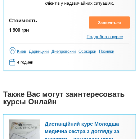
клієнтів у надзвичайних ситуаціях.
Стоимость
Записаться
1 900
грн
Подробно о курсе
Киев
Дарницкий
Днепровский
Осокорки
Позняки
4 години
Также Вас могут заинтересовать
курсы Онлайн
Дистанційний курс Молодша
медична сестра з догляду за
хворими – доглядальниця.