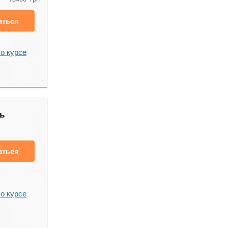
аться
о курсе
ь
аться
о курсе