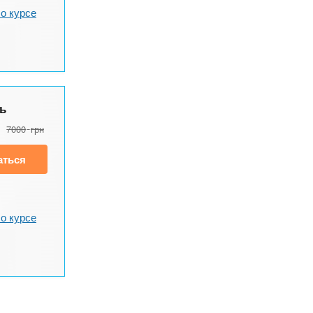
о курсе
ь
7000
грн
аться
о курсе