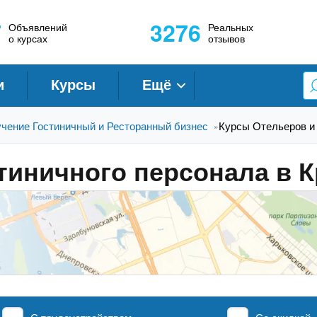
7
3276
Объявлений
Реальных
о курсах
отзывов
и
Курсы
Ещё
чение Гостиничный и Ресторанный бизнес
Курсы Отельеров и 
»
тиничного персонала в 