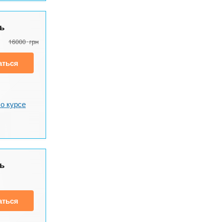
ь
16000
грн
аться
о курсе
ь
аться