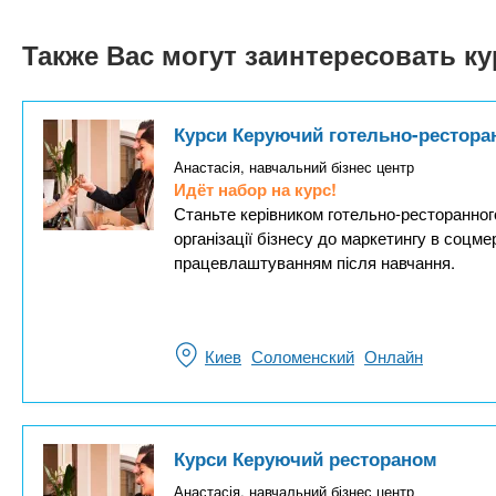
Также Вас могут заинтересовать к
Курси Керуючий готельно-рестора
Анастасія, навчальний бізнес центр
Идёт набор на курс!
Станьте керівником готельно-ресторанного
організації бізнесу до маркетингу в соцм
працевлаштуванням після навчання.
Киев
Соломенский
Онлайн
Курси Керуючий рестораном
Анастасія, навчальний бізнес центр