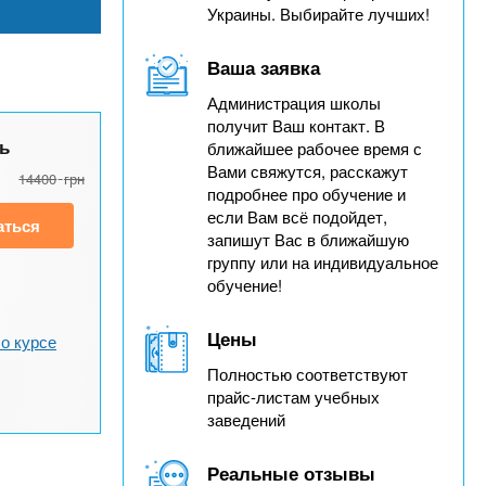
Украины. Выбирайте лучших!
Ваша заявка
Администрация школы
получит Ваш контакт. В
ь
ближайшее рабочее время с
Вами свяжутся, расскажут
14400
грн
подробнее про обучение и
если Вам всё подойдет,
аться
запишут Вас в ближайшую
группу или на индивидуальное
обучение!
Цены
о курсе
Полностью соответствуют
прайс-листам учебных
заведений
Реальные отзывы