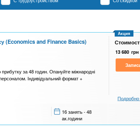
С трудоустройством
Со скидкой
Акция
у (Economics and Finance Basics)
Стоимост
13 680
грн
Запис
о прибутку за 48 годин. Опануйте міжнародні
я персоналом. Індивідуальний формат +
Подробно 
16 занять - 48
ак.години