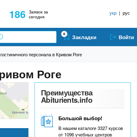
186
Заявок за
укр
|
рус
сегодня
0
Закладки
Войти
гостиничного персонала в Кривом Роге
Кривом Роге
Преимущества
Abiturients.info
Большой выбор!
В нашем каталоге 3327 курсов
от 1096 учебных центров