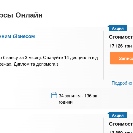
урсы Онлайн
Акция
нним бізнесом
Стоимост
17 126
грн
 бізнесу за 3 місяці. Опануйте 14 дисциплін від
Запис
ережах. Диплом та допомога з
Подробно 
34 заняття - 136 ак
години
Акция
Стоимост
13 860
грн