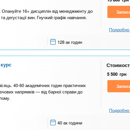
. Опануйте 16+ дисциплін від менеджменту до
Запис
 та дегустації вин. Гнучкий графік навчання.
Подробно 
128 ак годин
 курс
Стоимост
5 500
грн
ісяць. 40-60 академічних годин практичних
Запис
лючових напрямків — від барної справи до
лому.
Подробно 
40 ак години