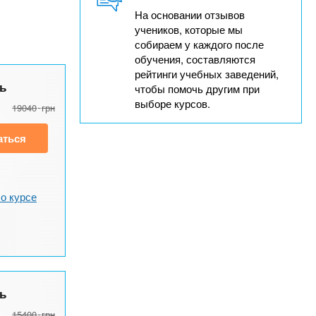
На основании отзывов
учеников, которые мы
собираем у каждого после
обучения, составляются
рейтинги учебных заведений,
ь
чтобы помочь другим при
выборе курсов.
19040
грн
аться
о курсе
ь
15400
грн