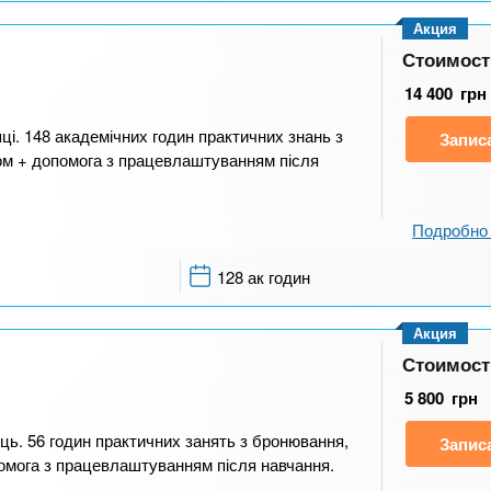
Акция
Стоимост
14 400
грн
ці. 148 академічних годин практичних знань з
Запис
лом + допомога з працевлаштуванням після
Подробно 
128 ак годин
Акция
Стоимост
5 800
грн
ць. 56 годин практичних занять з бронювання,
Запис
омога з працевлаштуванням після навчання.