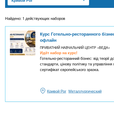
n
е
х
р
з
t
ж
а
а
Найдено: 1 действующих наборов
н
в
s
и
е
Курс Готельно-ресторанного бізнес
ю
д
.
офлайн
е
ПРИВАТНИЙ НАВЧАЛЬНИЙ ЦЕНТР «ВЕДА»
н
i
Идёт набор на курс!
Готельно-ресторанний бізнес: від теорії д
и
стандарти, цінову політику та управлінн
й
n
сертифікат європейського зразка.
f
Кривой Рог
Металлургический
o