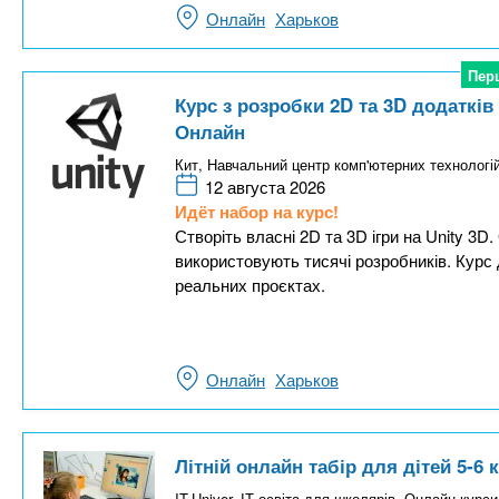
Онлайн
Харьков
Пер
Пер
Курс з розробки 2D та 3D додатків т
Онлайн
Кит, Навчальний центр комп'ютерних технологі
12 августа 2026
Идёт набор на курс!
Створіть власні 2D та 3D ігри на Unity 3
використовують тисячі розробників. Курс 
реальних проєктах.
Онлайн
Харьков
Літній онлайн табір для дітей 5-6
IT-Univer, ІТ-освіта для школярів. Онлайн-курси