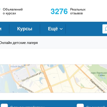
7
3276
Объявлений
Реальных
о курсах
отзывов
и
Курсы
Ещё
Онлайн детские лагеря