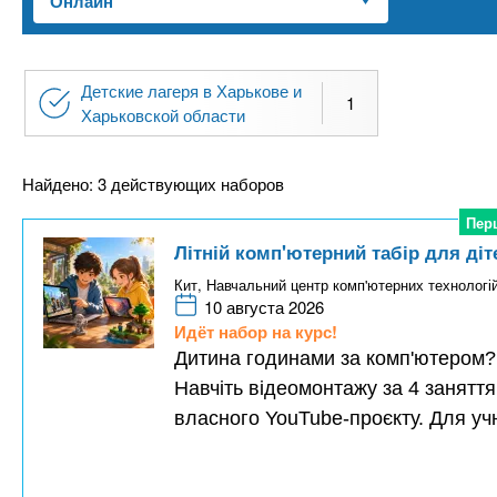
n
е
х
р
з
t
ж
а
а
Детские лагеря в Харькове и
н
в
1
s
Харьковской области
и
е
ю
д
.
Найдено: 3 действующих наборов
е
Пер
Пер
н
i
Літній комп'ютерний табір для діт
и
Кит, Навчальний центр комп'ютерних технологі
й
n
10 августа 2026
Идёт набор на курс!
f
Дитина годинами за комп'ютером? 
Навчіть відеомонтажу за 4 заняття
o
власного YouTube-проєкту. Для учн