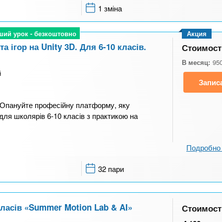
1 зміна
ший урок - безкоштовно
ший урок - безкоштовно
Акция
а ігор на Unity 3D. Для 6-10 класів.
Стоимост
В месяц:
95
й
Запис
D. Опануйте професійну платформу, яку
для школярів 6-10 класів з практикою на
Подробно 
32 пари
 класів «Summer Motion Lab & AI»
Стоимост