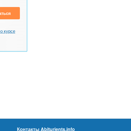
аться
о курсе
Контакты Abiturients.info