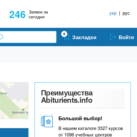
246
Заявок за
укр
|
рус
сегодня
0
Закладки
Войти
Преимущества
Abiturients.info
Большой выбор!
В нашем каталоге 3327 курсов
от 1096 учебных центров