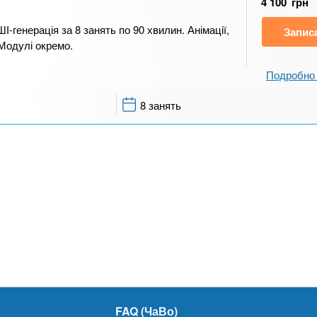
4 100
грн
-генерація за 8 занять по 90 хвилин. Анімації,
Запис
 Модулі окремо.
Подробно 
8 занять
FAQ (ЧаВо)