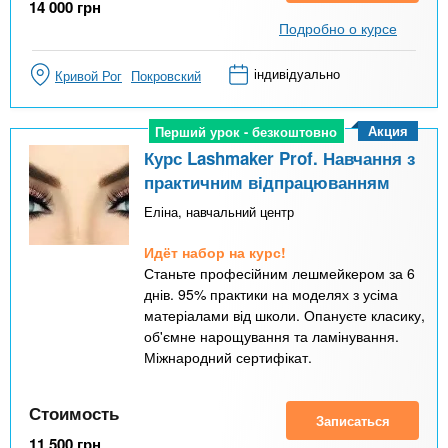
14 000
грн
Подробно о курсе
індивідуально
Кривой Рог
Покровский
Акция
Перший урок - безкоштовно
Перший урок - безкоштовно
Курс Lashmaker Prof. Навчання з
практичним відпрацюванням
Еліна, навчальний центр
Идёт набор на курс!
Станьте професійним лешмейкером за 6
днів. 95% практики на моделях з усіма
матеріалами від школи. Опануєте класику,
об'ємне нарощування та ламінування.
Міжнародний сертифікат.
Стоимость
Записаться
11 500
грн