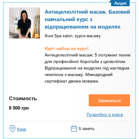
Акция
Антицелюлітний масаж. Базовий
навчальний курс з
відпрацюванням на моделях
Aura Spa salon, курси масажу
Идёт набор на курс!
Антицелюлітний масаж: 5 потужних технік
для професійної боротьби з целюлітом.
Відпрацювання на моделях під наглядом
чемпіона з масажу. Міжнародний
сертифікат двома мовами.
Стоимость
Записаться
6 500
грн
Подробно о курсе
5 занять
Киев