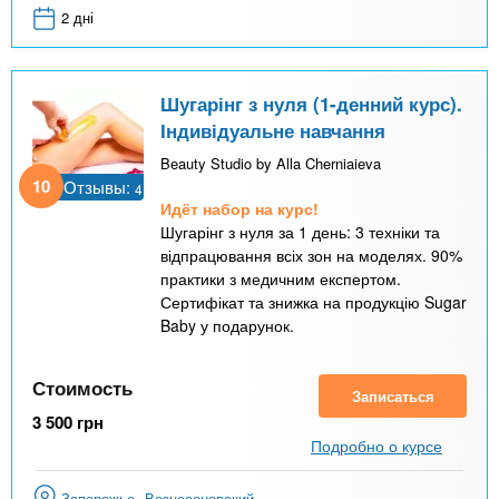
2 дні
Шугарінг з нуля (1-денний курс).
Індивідуальне навчання
Beauty Studio by Alla Cherniaieva
10
Отзывы:
4
Идёт набор на курс!
Шугарінг з нуля за 1 день: 3 техніки та
відпрацювання всіх зон на моделях. 90%
практики з медичним експертом.
Сертифікат та знижка на продукцію Sugar
Baby у подарунок.
Стоимость
Записаться
3 500
грн
Подробно о курсе
Запорожье
Вознесеновский