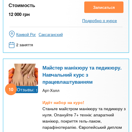
Стоимость
Записаться
12 000
грн
Подробно о курсе
Кривой Рог
Саксаганский
2 заняття
Майстер манікюру та педикюру.
Навчальний курс з
працевлаштуванням
10
Отзывы:
1
Арт-Холл
Идёт набор на курс!
Станьте майстром манікюру та педикюру з
нуля. Опануйте 7+ технік: апаратний
манікюр, покриття гель-лаком,
парафінотерапію. Європейський диплом