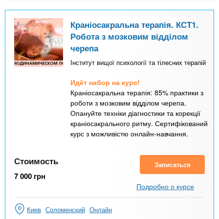
Краніосакральна терапія. КСТ1.
Робота з мозковим відділом
черепа
Інститут вищої психології та тілесних терапій
Идёт набор на курс!
Краніосакральна терапія: 85% практики з
роботи з мозковим відділом черепа.
Опануйте техніки діагностики та корекції
краніосакрального ритму. Сертифікований
курс з можливістю онлайн-навчання.
Стоимость
Записаться
7 000
грн
Подробно о курсе
Киев
Соломенский
Онлайн