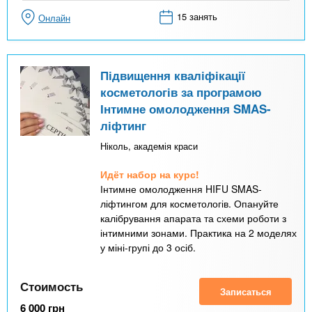
15 занять
Онлайн
Підвищення кваліфікації
косметологів за програмою
Інтимне омолодження SMAS-
ліфтинг
Ніколь, академія краси
Идёт набор на курс!
Інтимне омолодження HIFU SMAS-
ліфтингом для косметологів. Опануйте
калібрування апарата та схеми роботи з
інтимними зонами. Практика на 2 моделях
у міні-групі до 3 осіб.
Стоимость
Записаться
6 000
грн