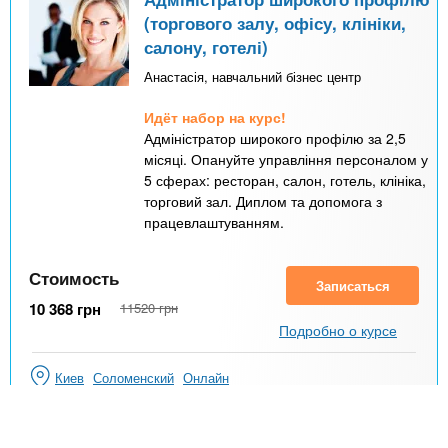
(торгового залу, офісу, клініки,
салону, готелі)
Анастасія, навчальний бізнес центр
Идёт набор на курс!
Адміністратор широкого профілю за 2,5
місяці. Опануйте управління персоналом у
5 сферах: ресторан, салон, готель, клініка,
торговий зал. Диплом та допомога з
працевлаштуванням.
Стоимость
Записаться
10 368
грн
11520
грн
Подробно о курсе
Киев
Соломенский
Онлайн
31 заняття - 124 ак години