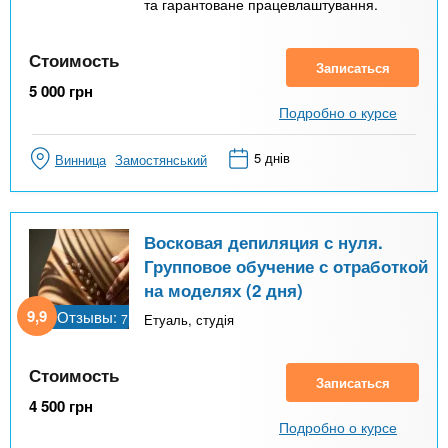
та гарантоване працевлаштування.
Стоимость
Записаться
5 000
грн
Подробно о курсе
5 днів
Винница
Замостянський
Восковая депиляция с нуля.
Групповое обучение с отработкой
на моделях (2 дня)
9,9
Отзывы:
7
Етуаль, студія
Стоимость
Записаться
4 500
грн
Подробно о курсе