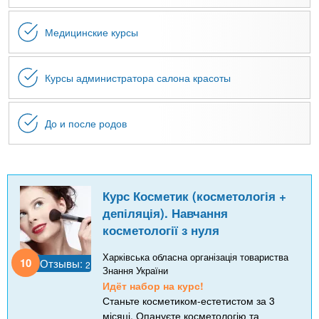
Медицинские курсы
Курсы администратора салона красоты
До и после родов
Курс Косметик (косметологія +
депіляція). Навчання
косметології з нуля
Харківська обласна організація товариства
10
Отзывы:
2
Знання України
Идёт набор на курс!
Станьте косметиком-естетистом за 3
місяці. Опануєте косметологію та