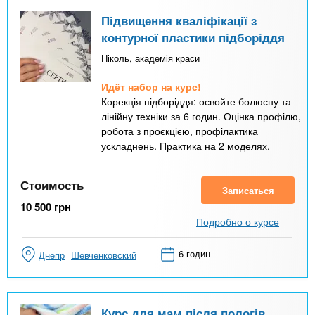
Підвищення кваліфікації з
контурної пластики підборіддя
Ніколь, академія краси
Идёт набор на курс!
Корекція підборіддя: освойте болюсну та
лінійну техніки за 6 годин. Оцінка профілю,
робота з проєкцією, профілактика
ускладнень. Практика на 2 моделях.
Стоимость
Записаться
10 500
грн
Подробно о курсе
6 годин
Днепр
Шевченковский
Курс для мам після пологів.