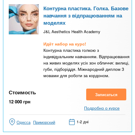
Контурна пластика. Голка. Базове
навчання з відпрацюванням на
моделях
J&L Aesthetics Health Academy
Идёт набор на курс!
Контурна пластика голкою з
індивідуальним навчанням. Відпрацювання
на живих моделях усіх зон обличчя: вилиці,
губи, підборіддя. Міжнародний диплом 3
мовами для роботи за кордоном.
Стоимость
Записаться
12 000
грн
Подробно о курсе
1-2 дні
Одесса
Приморский