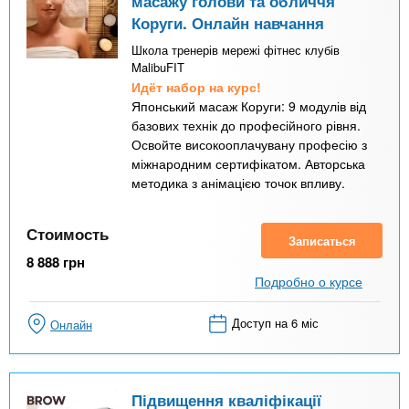
масажу голови та обличчя
Коруги. Онлайн навчання
Школа тренерів мережі фітнес клубів
MalibuFIT
Идёт набор на курс!
Японський масаж Коруги: 9 модулів від
базових технік до професійного рівня.
Освойте високооплачувану професію з
міжнародним сертифікатом. Авторська
методика з анімацією точок впливу.
Стоимость
Записаться
8 888
грн
Подробно о курсе
Доступ на 6 міс
Онлайн
Підвищення кваліфікації