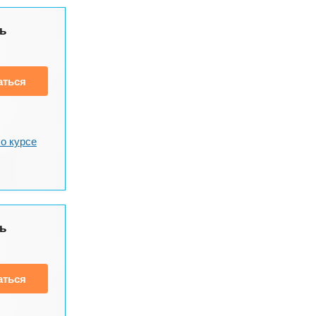
ь
аться
о курсе
ь
аться