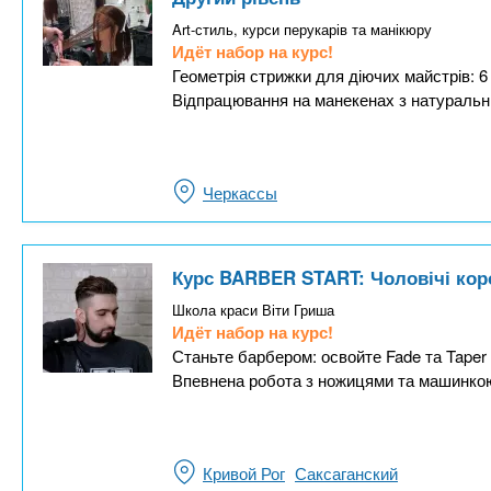
Art-стиль, курси перукарів та манікюру
Идёт набор на курс!
Геометрія стрижки для діючих майстрів: 6 
Відпрацювання на манекенах з натураль
Черкассы
Курс BARBER START: Чоловічі коро
Школа краси Віти Гриша
Идёт набор на курс!
Станьте барбером: освойте Fade та Taper
Впевнена робота з ножицями та машинкою
Кривой Рог
Саксаганский