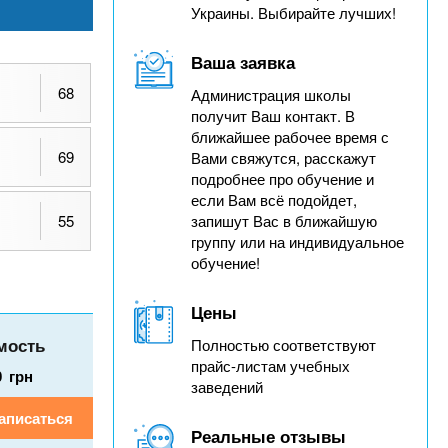
Украины. Выбирайте лучших!
Ваша заявка
68
Администрация школы
получит Ваш контакт. В
ближайшее рабочее время с
69
Вами свяжутся, расскажут
подробнее про обучение и
если Вам всё подойдет,
55
запишут Вас в ближайшую
группу или на индивидуальное
обучение!
Цены
мость
Полностью соответствуют
прайс-листам учебных
0
грн
заведений
аписаться
Реальные отзывы