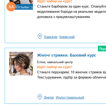
Идёт набор на курс!
Станьте барбером за один курс. Опануйте 
9,5
Отзывы:
3
моделювання бороди на реальних модел
допомога з працевлаштуванням.
Харьков
Киевский
Пер
Пер
Жіночі стрижки. Базовий курс
Еліна, навчальний центр
Идёт набор на курс!
Станьте перукарем: 10 жіночих стрижок ві
Текстурування, підбір за формою обличчя. 
Днепр
Индустриальный