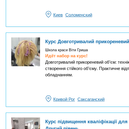
Киев
Соломенский
Курс Довготривалий прикореневий
Школа краси Віти Гриша
Идёт набор на курс!
Довготривалий прикореневий об'єм: технік
створення стійкого об'єму. Практичне ві
обладнанням.
Кривой Рог
Саксаганский
Курс підвищення кваліфікації для
Другий рівень