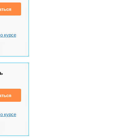
аться
о курсе
ь
аться
о курсе