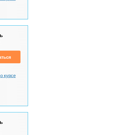
ь
аться
о курсе
ь