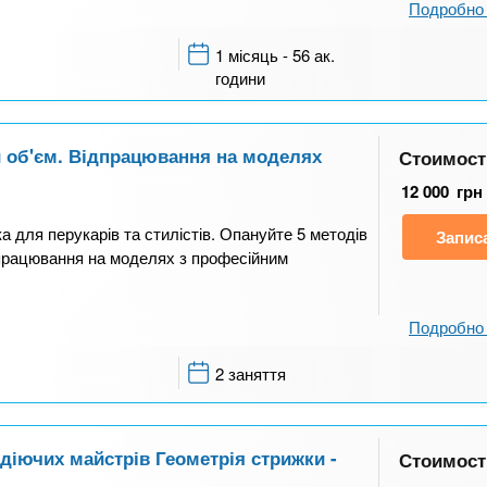
Подробно 
1 місяць - 56 ак.
години
 об'єм. Відпрацювання на моделях
Стоимост
12 000
грн
а для перукарів та стилістів. Опануйте 5 методів
Запис
дпрацювання на моделях з професійним
Подробно 
2 заняття
 діючих майстрів Геометрія стрижки -
Стоимост