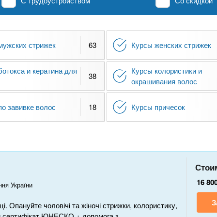
С трудоустройством
Со скидкой
мужских стрижек
63
Курсы женских стрижек
ботокса и кератина для
Курсы колористики и
38
окрашивания волос
по завивке волос
18
Курсы причесок
Стои
16 80
ння України
З
і. Опануйте чоловічі та жіночі стрижки, колористику,
ий сертифікат ЮНЕСКО + допомога з