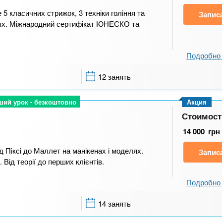
5 класичних стрижок, 3 техніки гоління та
Запис
ях. Міжнародний сертифікат ЮНЕСКО та
Подробно 
12 занять
ший урок - безкоштовно
ший урок - безкоштовно
Акция
Стоимост
14 000
грн
д Піксі до Маллет на манікенах і моделях.
Запис
Від теорії до перших клієнтів.
Подробно 
14 занять