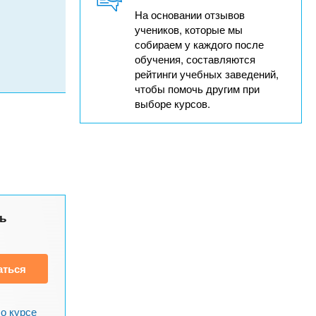
На основании отзывов
учеников, которые мы
собираем у каждого после
обучения, составляются
рейтинги учебных заведений,
чтобы помочь другим при
выборе курсов.
ь
аться
о курсе