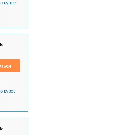
о курсе
ь
аться
о курсе
ь