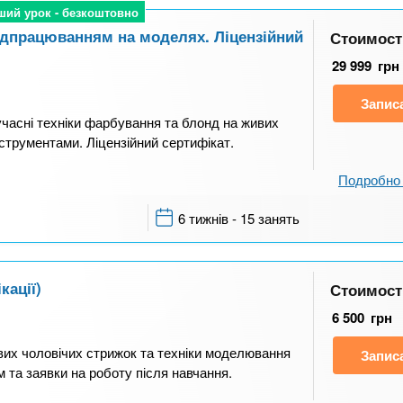
ший урок - безкоштовно
ший урок - безкоштовно
відпрацюванням на моделях. Ліцензійний
Стоимост
29 999
грн
Запис
учасні техніки фарбування та блонд на живих
струментами. Ліцензійний сертифікат.
Подробно 
6 тижнів - 15 занять
кації)
Стоимост
6 500
грн
вих чоловічих стрижок та техніки моделювання
Запис
 та заявки на роботу після навчання.