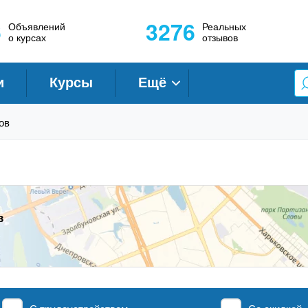
6
3276
Объявлений
Реальных
о курсах
отзывов
и
Курсы
Ещё
ов
в