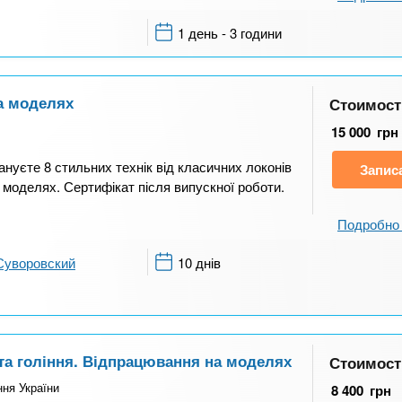
1 день - 3 години
на моделях
Стоимост
15 000
грн
ануєте 8 стильних технік від класичних локонів
Запис
 моделях. Сертифікат після випускної роботи.
Подробно 
Суворовский
10 днів
 та гоління. Відпрацювання на моделях
Стоимост
ння України
8 400
грн