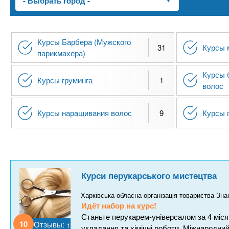
n
е
х
р
з
t
ж
а
а
Курсы Барбера (Мужского
н
в
31
Курсы 
s
парикмахера)
и
е
ю
Курсы 
д
.
Курсы груминга
1
волос
е
н
i
Курсы наращивания волос
9
Курсы 
и
й
n
f
Курси перукарського мистецтва
o
Харківська обласна організація товариства Зна
Идёт набор на курс!
Станьте перукарем-універсалом за 4 місяц
10
Отзывы:
1
укладання та хімічні роботи. Міжнародн