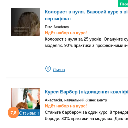
Пер
Пер
Колорист з нуля. Базовий курс з 
сертифікат
Riso Academy
Идёт набор на курс!
Колорист з нуля за 25 уроків. Опануйте с
моделях. 90% практики з професійними ін
Львов
Курси Барбер (підвищення кваліфі
Анастасія, навчальний бізнес центр
Идёт набор на курс!
Станьте барбером за один курс: 8 трендо
7,8
Отзывы:
4
бороди. 80% практики на моделях. Диплом