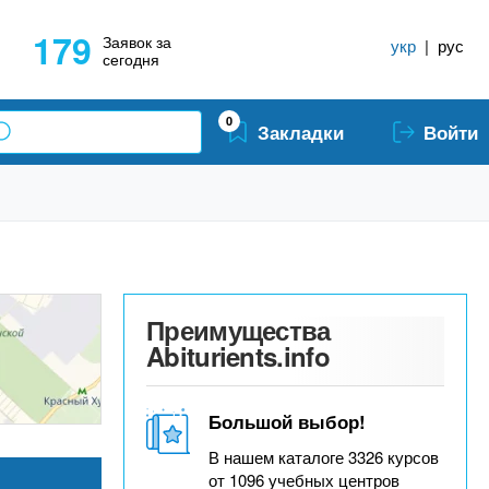
179
Заявок за
укр
|
рус
сегодня
0
Закладки
Войти
Преимущества
Abiturients.info
Большой выбор!
В нашем каталоге 3326 курсов
от 1096 учебных центров