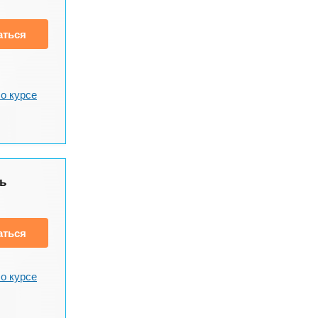
аться
о курсе
ь
аться
о курсе