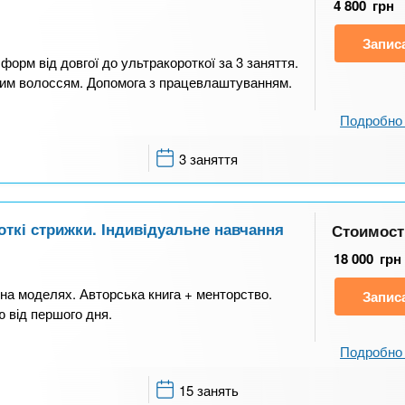
4 800
грн
Запис
форм від довгої до ультракороткої за 3 заняття.
ним волоссям. Допомога з працевлаштуванням.
Подробно 
3 заняття
ткі стрижки. Індивідуальне навчання
Стоимост
18 000
грн
 на моделях. Авторська книга + менторство.
Запис
 від першого дня.
Подробно 
15 занять