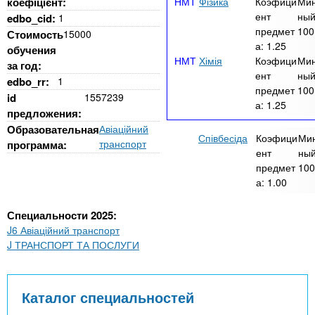
коефіцієнт:
Фізика
Коэфици
Ми
ент
ный
edbo_cid:
1
предмет
100
Стоимость
15000
а:
1.25
обучения
Хімія
Коэфици
Ми
за год:
ент
ный
edbo_rr:
1
предмет
100
id
1557239
а:
1.25
предложения:
Образовательная
Авіаційний
Співбесіда
Коэфици
Ми
транспорт
программа:
ент
ный
предмет
100
а:
1.00
Специальности 2025:
J6 Авіаційний транспорт
J ТРАНСПОРТ ТА ПОСЛУГИ
Каталог специальностей