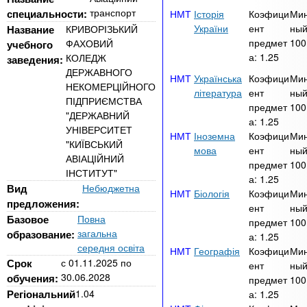
n
MBA
р
х
транспорт
специальности:
Історія
Коэфици
Ми
ж
з
t
України
ент
ный
Название
КРИВОРІЗЬКИЙ
а
Онлайн курсы
предмет
100
ФАХОВИЙ
учебного
н
а
а:
1.25
КОЛЕДЖ
заведения:
и
в
s
ДЕРЖАВНОГО
ю
Українська
Коэфици
Ми
е
За рубежом
НЕКОМЕРЦІЙНОГО
література
ент
ный
ПІДПРИЄМСТВА
.
д
предмет
100
"ДЕРЖАВНИЙ
а:
1.25
е
УНІВЕРСИТЕТ
Іноземна
Коэфици
Ми
i
н
"КИЇВСЬКИЙ
мова
ент
ный
АВІАЦІЙНИЙ
и
предмет
100
ІНСТИТУТ"
n
а:
1.25
й
Вид
Небюджетна
Біологія
Коэфици
Ми
предложения:
ент
ный
f
Базовое
Повна
предмет
100
загальна
образование:
а:
1.25
середня освіта
Географія
Коэфици
Ми
o
Срок
с
01.11.2025
по
ент
ный
30.06.2028
обучения:
предмет
100
Регіональний
1.04
а:
1.25