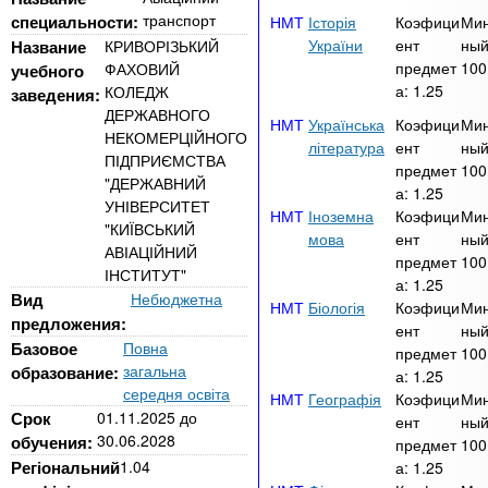
n
MBA
е
и
транспорт
специальности:
Історія
Коэфици
Ми
р
х
t
України
ент
ный
Название
КРИВОРІЗЬКИЙ
і
Онлайн курси
предмет
100
ФАХОВИЙ
учебного
а
з
а:
1.25
КОЛЕДЖ
заведения:
л
а
s
ДЕРЖАВНОГО
у
Українська
Коэфици
Ми
к
За кордоном
НЕКОМЕРЦІЙНОГО
література
ент
ный
ПІДПРИЄМСТВА
.
л
предмет
100
"ДЕРЖАВНИЙ
а:
1.25
а
УНІВЕРСИТЕТ
Іноземна
Коэфици
Ми
i
д
"КИЇВСЬКИЙ
мова
ент
ный
АВІАЦІЙНИЙ
і
предмет
100
ІНСТИТУТ"
n
а:
1.25
в
Вид
Небюджетна
Біологія
Коэфици
Ми
предложения:
ент
ный
f
Базовое
Повна
предмет
100
загальна
образование:
а:
1.25
середня освіта
Географія
Коэфици
Ми
o
Срок
01.11.2025
до
ент
ный
30.06.2028
обучения:
предмет
100
Регіональний
1.04
а:
1.25