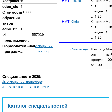
коефіцієнт:
Фізика
Коэфици
Ми
ент
ный
edbo_cid:
1
предмет
100
Стоимость
15000
а:
1.25
обучения
Хімія
Коэфици
Ми
за год:
ент
ный
edbo_rr:
1
предмет
100
id
1557239
а:
1.25
предложения:
Образовательная
Авіаційний
Співбесіда
Коэфици
Ми
транспорт
программа:
ент
ный
предмет
100
а:
1.00
Специальности 2025:
J6 Авіаційний транспорт
J ТРАНСПОРТ ТА ПОСЛУГИ
Каталог спеціальностей