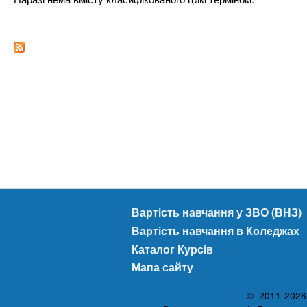
n
т
и
е
х
t
р
з
і
а
а
s
л
к
у
л
.
а
д
i
і
в
n
Вартість навчання у ЗВО (ВНЗ)
f
Вартість навчання в Коледжах
Каталог Курсів
o
Мапа сайту
© 2011-2026 A