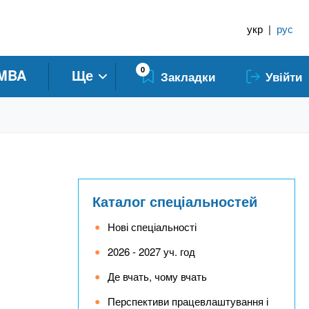
укр
|
рус
0
MBA
Ще
Закладки
Увійти
Каталог спеціальностей
Нові спеціальності
2026 - 2027 уч. год
Де вчать, чому вчать
Перспективи працевлаштування і