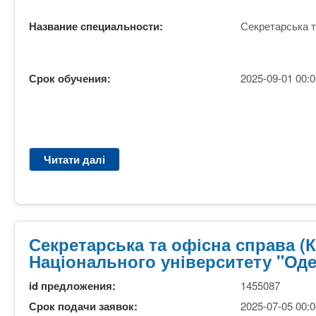
а
1
н
Название специальности:
Секретарська т
к
н
у
я
р
,
с
Срок обучения:
2025-09-01 00:0
3
,
р
д
о
е
к
н
и
н
1
Читати далі
п
а
0
р
ф
м
о
о
і
С
р
с
е
м
я
к
Секретарська та офісна справа 
а
ц
р
Національного університету "Оде
н
і
е
а
в
т
id предложения:
1455087
в
а
Срок подачи заявок:
2025-07-05 00:0
ч
р