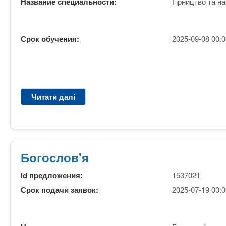
n
т
Название специальности:
Гірництво та на
и
е
х
t
р
з
і
Срок обучения:
2025-09-08 00:0
а
а
s
л
к
у
л
.
а
Читати далі
п
д
i
р
і
о
G
в
n
1
6
Богослов'я
f
Р
о
id предложения:
1537021
з
o
Срок подачи заявок:
2025-07-19 00:0
р
о
б