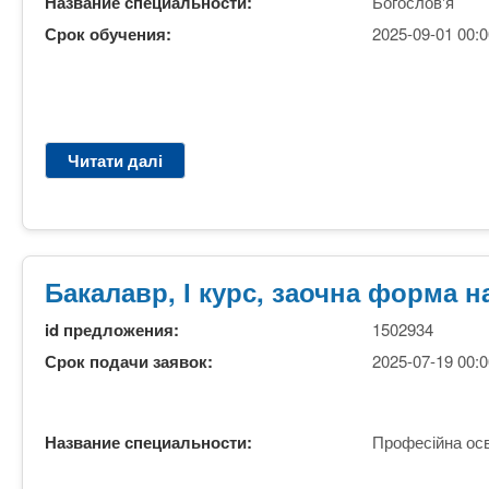
Название специальности:
Богослов'я
к
а
Срок обучения:
2025-09-01 00:0
р
о
д
о
в
Читати далі
п
и
р
щ
о
к
Б
о
о
р
г
Бакалавр, І курс, заочна форма н
и
о
с
с
id предложения:
1502934
н
л
Срок подачи заявок:
2025-07-19 00:0
и
о
х
в
к
'
о
Название специальности:
Професійна осв
я
п