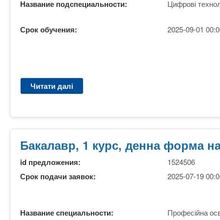
а
Название подспециальности:
Цифрові технол
л
и
Срок обучения:
2025-09-01 00:0
н
.
П
З
С
Читати далі
п
О
р
.
о
Д
Б
е
а
н
к
н
Бакалавр, 1 курс, денна форма на
а
а
л
id предложения:
1524506
а
Срок подачи заявок:
2025-07-19 00:0
в
р
,
Название специальности:
Професійна осв
І