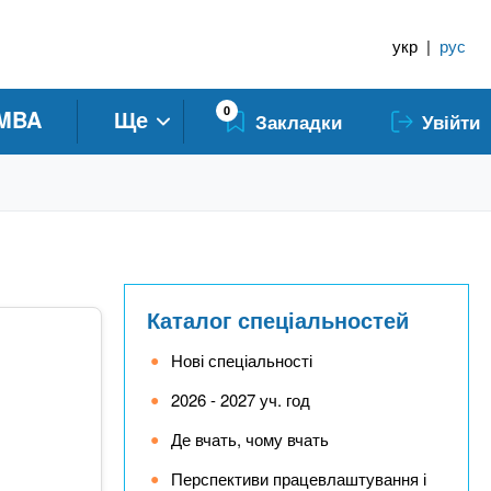
укр
|
рус
0
MBA
Ще
Закладки
Увійти
Каталог спеціальностей
Нові спеціальності
2026 - 2027 уч. год
Де вчать, чому вчать
Перспективи працевлаштування і