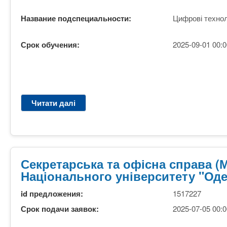
к
у
Название подспециальности:
Цифрові технол
р
с
Срок обучения:
2025-09-01 00:0
,
з
а
о
ч
Читати далі
п
н
р
а
о
ф
Б
о
а
р
к
Секретарська та офісна справа 
м
а
Національного університету "Оде
а
л
н
а
id предложения:
1517227
а
в
в
Срок подачи заявок:
2025-07-05 00:0
р
ч
,