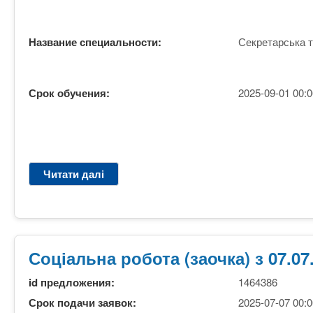
а
с
н
ь
н
Название специальности:
Секретарська т
к
я
а
,
т
3
а
Срок обучения:
2025-09-01 00:0
р
о
о
ф
к
і
и
с
1
н
Читати далі
п
0
а
р
м
с
о
і
п
С
с
р
е
я
а
к
Соціальна робота (заочка) з 07.07
ц
в
р
і
а
е
id предложения:
1464386
в
(
т
Срок подачи заявок:
2025-07-07 00:0
М
а