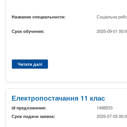
и
р
к
с
о
Название специальности:
Соціальна робо
ь
л
к
а
а
Срок обучения:
2025-09-01 00:0
ї
т
в
а
с
о
ь
ф
к
і
Читати далі
п
и
с
р
й
н
о
ю
а
С
р
с
о
и
п
ц
Електропостачання 11 клас
д
р
і
и
а
а
id предложения:
1498533
ч
в
л
н
Срок подачи заявок:
2025-07-05 00:0
а
ь
и
(
н