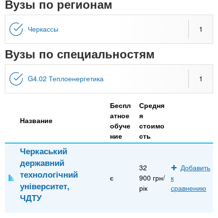
n
Вузы по регионам
MBA
р
х
ж
з
t
а
Черкассы
1
Онлайн курсы
н
а
и
в
s
Вузы по специальностям
ю
е
За рубежом
.
д
G4.02 Теплоенергетика
1
е
i
н
Беспл
Средня
и
атное
я
Название
обуче
стоимо
n
й
ние
сть
Черкаський
f
державний
32
Добавить
технологічний
є
900 грн/
к
o
університет,
рік
сравнению
ЧДТУ