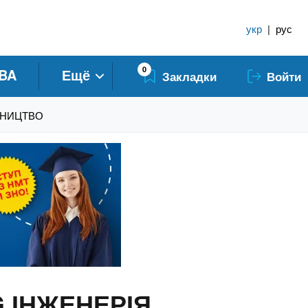
укр
|
рус
0
BA
Ещё
Закладки
Войти
ІВНИЦТВО
G ІНЖЕНЕРІЯ,