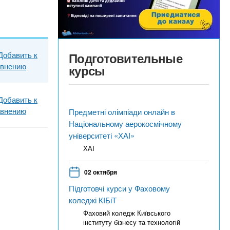
Добавить к
Подготовительные
авнению
курсы
Добавить к
авнению
Предметні олімпіади онлайн в
Національному аерокосмічному
університеті «ХАІ»
ХАІ
02 октября
Підготовчі курси у Фаховому
коледжі КІБіТ
Фаховий коледж Київського
інституту бізнесу та технологій