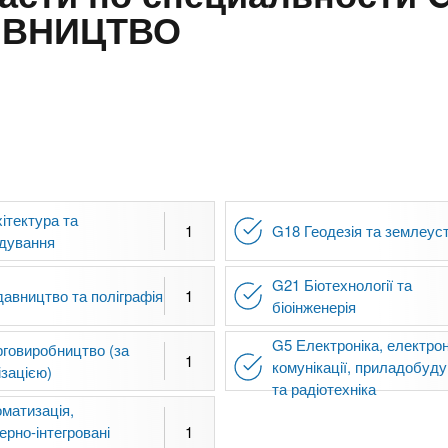
ІВНИЦТВО
ітектура та
1
G18 Геодезія та землеуст
удування
G21 Біотехнології та
авництво та поліграфія
1
біоінженерія
G5 Електроніка, електрон
говиробництво (за
1
комунікації, приладобуд
ізацією)
та радіотехніка
матизація,
ерно-інтегровані
1