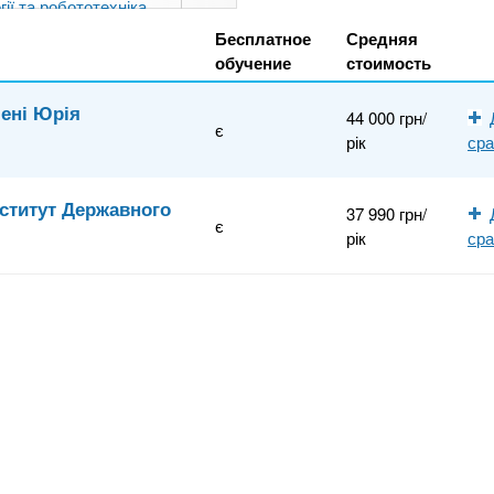
гії та робототехніка
Бесплатное
Средняя
обучение
стоимость
мені Юрія
44 000 грн/
є
рік
ср
ститут Державного
37 990 грн/
є
рік
ср