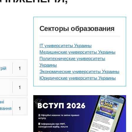
Секторы образования
IT университеты Украины
Медицинские университеты Украины
Политехнические университеты
Украины
рій
1
Экономические университеты Украины
Юридические университеты Украины
1
ні
ування
1