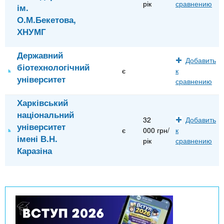
рік
сравнению
ім.
О.М.Бекетова,
ХНУМГ
Державний
Добавить
біотехнологічний
є
к
університет
сравнению
Харківський
національний
32
Добавить
університет
є
000 грн/
к
імені В.Н.
рік
сравнению
Каразіна