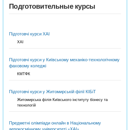
Подготовительные курсы
Підготовчі курси ХАІ
ХАІ
Підготовчі курси у Київському механіко-технологічному
фаховому коледжі
КМТФК
Підготовчі курси у Житомирській філії КІБіТ
Житомирська філія Київського інституту бізнесу та
технологій
Предметні олімпіади онлайн в Національному
аерокосмічному університеті «ХАІ»