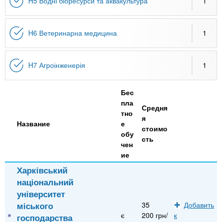
H5 Водні біоресурси та аквакультура
1
H6 Ветеринарна медицина
1
H7 Агроінженерія
1
Бес
пла
Средня
тно
я
Название
е
стоимо
обу
сть
чен
ие
Харківський
національний
університет
міського
35
Добавить
є
200 грн/
к
господарства