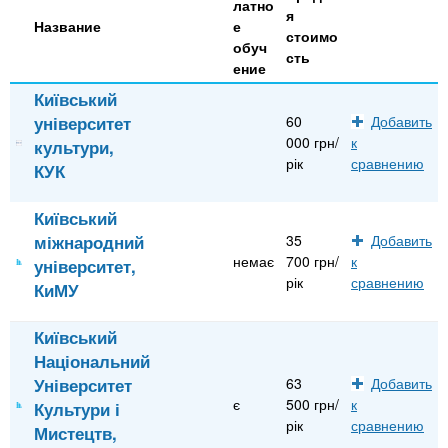
n
MBA
р
латно
х
я
ж
Название
е
стоимо
з
t
а
обуч
сть
Онлайн курсы
н
а
ение
и
в
s
Київський
ю
університет
60
Добавить
е
За рубежом
000 грн/
к
культури,
.
д
рік
сравнению
КУК
е
i
н
Київський
и
міжнародний
35
Добавить
немає
700 грн/
к
n
й
університет,
рік
сравнению
КиМУ
f
Київський
Національний
o
Університет
63
Добавить
є
500 грн/
к
Культури і
рік
сравнению
Мистецтв,