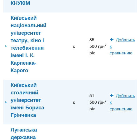
КНУКіМ
Київський
національний
університет
театру, кіно і
85
Добавить
є
500 грн/
к
телебачення
рік
сравнению
імені І. К.
Карпенка-
Карого
Київський
столичний
51
Добавить
університет
є
500 грн/
к
імені Бориса
рік
сравнению
Грінченка
Луганська
державна