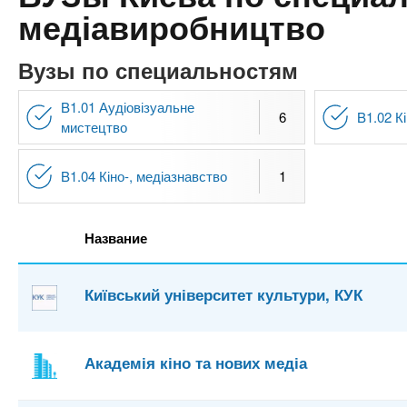
n
е
х
медіавиробництво
р
з
t
ж
а
а
Вузы по специальностям
н
в
s
и
B1.01 Аудіовізуальне
е
6
B1.02 К
ю
мистецтво
д
.
е
B1.04 Кіно-, медіазнавство
1
н
i
и
й
n
Название
f
Київський університет культури, КУК
o
Академія кіно та нових медіа