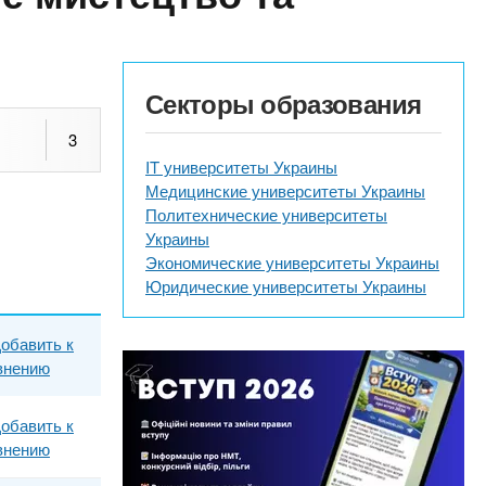
Секторы образования
3
IT университеты Украины
Медицинские университеты Украины
Политехнические университеты
Украины
Экономические университеты Украины
Юридические университеты Украины
обавить к
внению
обавить к
внению