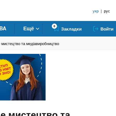
укр
|
рус
0
BA
Ещё
Закладки
Войти
 мистецтво та медіавиробництво
е мистецтво та