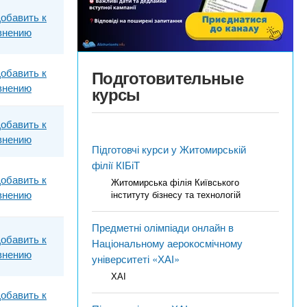
обавить к
внению
обавить к
Подготовительные
внению
курсы
обавить к
внению
Підготовчі курси у Житомирській
філії КІБіТ
обавить к
Житомирська філія Київського
внению
інституту бізнесу та технологій
Предметні олімпіади онлайн в
обавить к
Національному аерокосмічному
внению
університеті «ХАІ»
ХАІ
обавить к