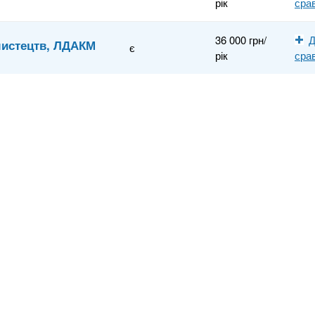
рік
сра
36 000 грн/
Д
мистецтв, ЛДАКМ
є
рік
сра