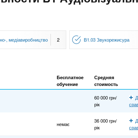
іно-, медіавиробництво
2
B1.03 Звукорежисура
Бесплатное
Средняя
обучение
стоимость
60 000 грн/
Д
рік
сра
36 000 грн/
Д
немає
рік
сра