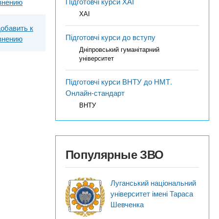
Підготовчі курси ХАІ
внению
ХАІ
обавить к
Підготовчі курси до вступу
внению
Дніпровський гуманітарний
університет
Підготовчі курси ВНТУ до НМТ.
Онлайн-стандарт
ВНТУ
Популярные ЗВО
Луганський національний
університет імені Тараса
Шевченка