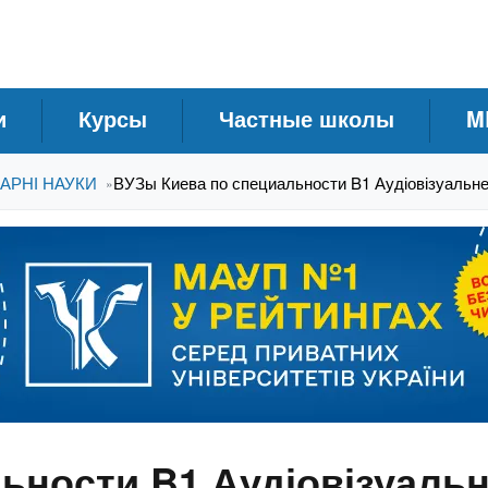
и
Курсы
Частные школы
M
АРНІ НАУКИ
ВУЗы Киева по специальности B1 Аудіовізуальне
»
ьности B1 Аудіовізуальн