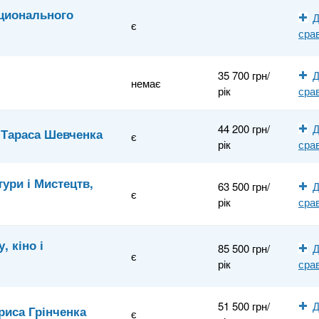
ационального
Д
є
сра
35 700 грн/
Д
немає
рік
сра
44 200 грн/
Д
і Тараса Шевченка
є
рік
сра
ури і Мистецтв,
63 500 грн/
Д
є
рік
сра
, кіно і
85 500 грн/
Д
є
рік
сра
51 500 грн/
Д
риса Грінченка
є