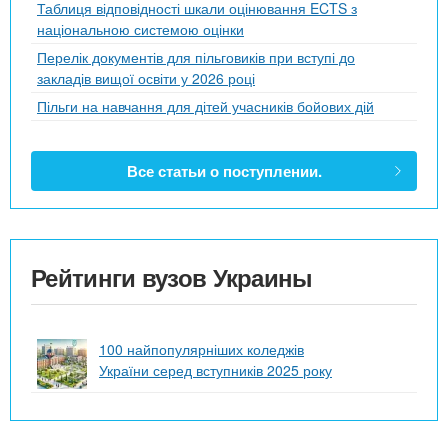
Таблиця відповідності шкали оцінювання ECTS з
національною системою оцінки
Перелік документів для пільговиків при вступі до
закладів вищої освіти у 2026 році
Пільги на навчання для дітей учасників бойових дій
Все статьи о поступлении.
Рейтинги вузов Украины
100 найпопулярніших коледжів
України серед вступників 2025 року