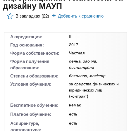
n
MBA
р
дизайну МАУП
х
ж
з
t
а
В закладках (22)
Добавить к сравнению
Онлайн курсы
н
а
и
в
s
ю
е
За рубежом
Аккредитация:
III
.
д
Год основания:
2017
е
Форма собственности:
Частная
i
н
Форма получения
денна, заочна,
дистанційна
образования:
и
Степени образования:
бакалавр, магістр
n
й
Условия обучения:
за средства физических и
юридических лиц
f
(контракт)
Бесплатное обучение:
немає
o
Платное обучение:
есть
Аспирантура,
есть
докторантура: