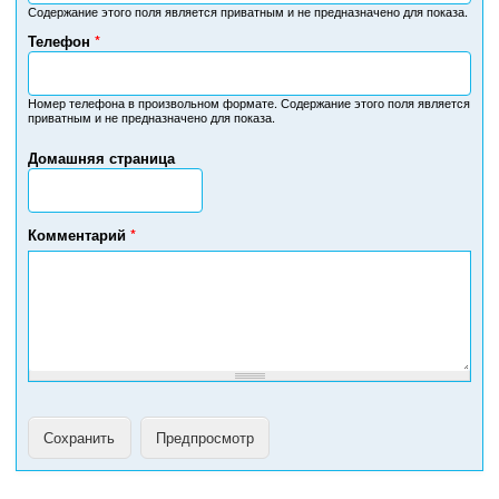
Содержание этого поля является приватным и не предназначено для показа.
Телефон
*
Н
о
м
Номер телефона в произвольном формате. Содержание этого поля является
приватным и не предназначено для показа.
е
р
Домашняя страница
т
е
л
е
Комментарий
*
ф
о
н
а