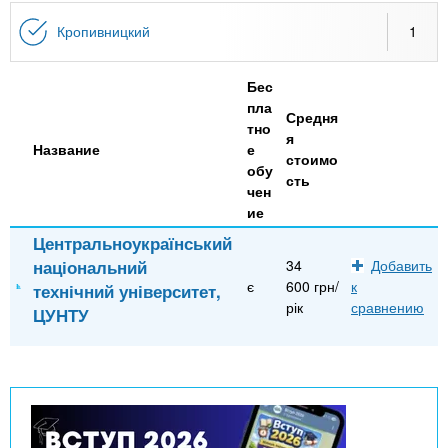
n
MBA
р
х
ж
Кропивницкий
1
з
t
а
Онлайн курсы
н
а
Бес
и
в
s
пла
ю
Средня
е
За рубежом
тно
я
Название
е
.
д
стоимо
обу
е
сть
чен
i
н
ие
и
Центральноукраїнський
n
й
національний
34
Добавить
є
600 грн/
к
технічний університет,
рік
сравнению
ЦУНТУ
f
o