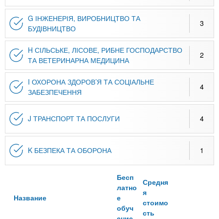
G ІНЖЕНЕРІЯ, ВИРОБНИЦТВО ТА
3
БУДІВНИЦТВО
H СІЛЬСЬКЕ, ЛІСОВЕ, РИБНЕ ГОСПОДАРСТВО
2
ТА ВЕТЕРИНАРНА МЕДИЦИНА
I ОХОРОНА ЗДОРОВ’Я ТА СОЦІАЛЬНЕ
4
ЗАБЕЗПЕЧЕННЯ
J ТРАНСПОРТ ТА ПОСЛУГИ
4
K БЕЗПЕКА ТА ОБОРОНА
1
Бесп
Средня
латно
я
Название
е
стоимо
обуч
сть
ение