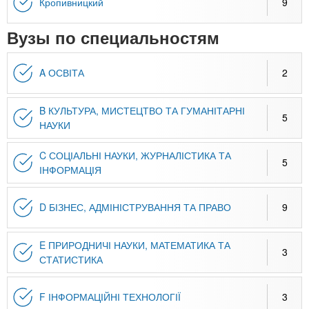
n
MBA
р
Кропивницкий
9
х
ж
з
t
а
Вузы по специальностям
Онлайн курсы
н
а
и
в
s
A ОСВІТА
2
ю
е
За рубежом
.
д
B КУЛЬТУРА, МИСТЕЦТВО ТА ГУМАНІТАРНІ
5
е
НАУКИ
i
н
C СОЦІАЛЬНІ НАУКИ, ЖУРНАЛІСТИКА ТА
и
5
ІНФОРМАЦІЯ
n
й
D БІЗНЕС, АДМІНІСТРУВАННЯ ТА ПРАВО
9
f
E ПРИРОДНИЧІ НАУКИ, МАТЕМАТИКА ТА
3
o
СТАТИСТИКА
F ІНФОРМАЦІЙНІ ТЕХНОЛОГІЇ
3