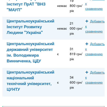
19
інститут ПрАТ "ВНЗ
к
немає
800 грн/
сравнению
"МАУП"
рік
Центральноукраїнський
Добавить
21
Інститут Розвитку
к
немає
000 грн/
сравнению
Людини "Україна"
рік
Центральноукраїнський
Добавить
державний університет
31
к
є
819 грн/
сравнению
ім. Володимира
рік
Винниченка, ЦДУ
Центральноукраїнський
Добавить
національний
34
к
є
600 грн/
сравнению
технічний університет,
рік
ЦУНТУ