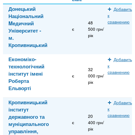
Донецький
Добавить
Національний
к
сравнению
Mедичний
48
є
500 грн/
Університет -
рік
м.
Кропивницький
Економіко-
Добавить
технологічний
к
32
сравнению
інститут імені
є
000 грн/
Роберта
рік
Ельворті
Кропивницький
Добавить
інститут
к
сравнению
державного та
20
є
400 грн/
муніципального
рік
управління,