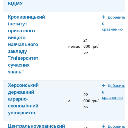
КІДМУ
Кропивницький
Добавить
інститут
к
сравнению
приватного
вищого
21
навчального
немає
800 грн/
закладу
рік
"Університет
сучасних
знань"
Херсонський
Добавить
державний
к
22
сравнению
аграрно-
є
000 грн/
економічний
рік
університет
Центральноукраїнський
Добавить