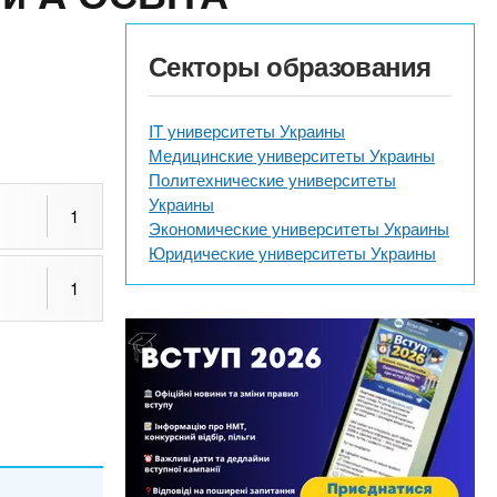
Секторы образования
IT университеты Украины
Медицинские университеты Украины
Политехнические университеты
Украины
1
Экономические университеты Украины
Юридические университеты Украины
1