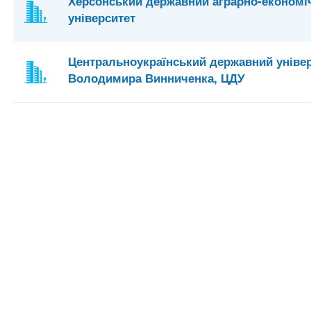
Херсонський державний аграрно-економі
університет
Центральноукраїнський державний універ
Володимира Винниченка, ЦДУ