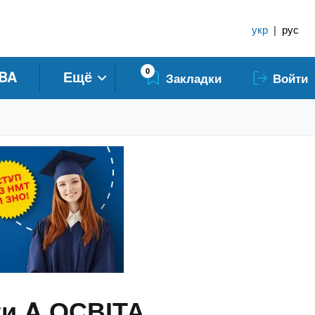
укр
|
рус
0
BA
Ещё
Закладки
Войти
ти A ОСВІТА