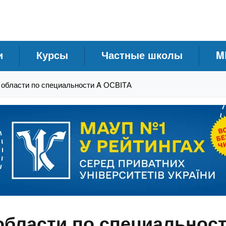
и
Курсы
Частные школы
M
 области по специальности A ОСВІТА
области по специальнос