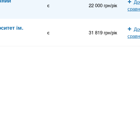
чний
До
є
22 000 грн/рік
срав
ситет ім.
До
є
31 819 грн/рік
срав