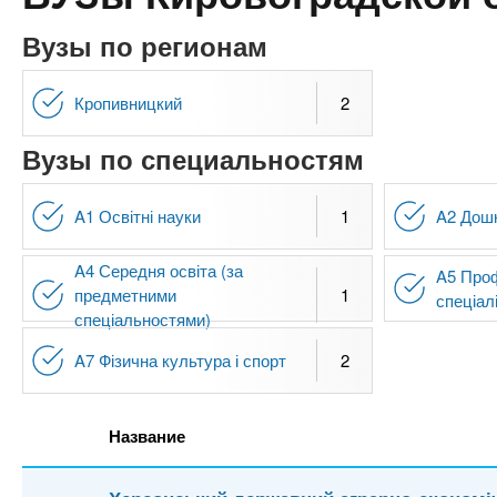
n
е
х
р
з
Вузы по регионам
t
ж
а
а
н
в
Кропивницкий
2
s
и
е
ю
Вузы по специальностям
д
.
е
A1 Освітні науки
1
A2 Дошк
н
i
и
A4 Середня освіта (за
A5 Проф
й
n
предметними
1
спеціал
спеціальностями)
f
A7 Фізична культура і спорт
2
o
Название