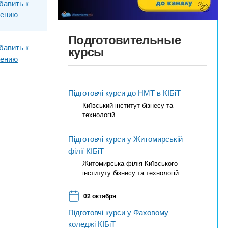
бавить к
нению
Подготовительные
бавить к
курсы
нению
Підготовчі курси до НМТ в КІБіТ
Київський інститут бізнесу та
технологій
Підготовчі курси у Житомирській
філії КІБіТ
Житомирська філія Київського
інституту бізнесу та технологій
02 октября
Підготовчі курси у Фаховому
коледжі КІБіТ