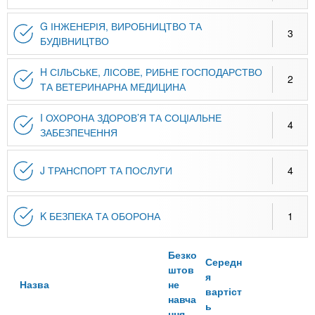
G ІНЖЕНЕРІЯ, ВИРОБНИЦТВО ТА
3
БУДІВНИЦТВО
H СІЛЬСЬКЕ, ЛІСОВЕ, РИБНЕ ГОСПОДАРСТВО
2
ТА ВЕТЕРИНАРНА МЕДИЦИНА
I ОХОРОНА ЗДОРОВ’Я ТА СОЦІАЛЬНЕ
4
ЗАБЕЗПЕЧЕННЯ
J ТРАНСПОРТ ТА ПОСЛУГИ
4
K БЕЗПЕКА ТА ОБОРОНА
1
Безко
Середн
штов
я
Назва
не
вартіст
навча
ь
ння