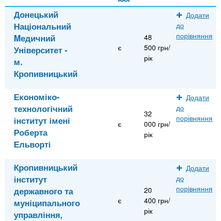
Донецький
Додати
Національний
до
порівняння
Mедичний
48
є
500 грн/
Університет -
рік
м.
Кропивницький
Економіко-
Додати
технологічний
до
32
порівняння
інститут імені
є
000 грн/
Роберта
рік
Ельворті
Кропивницький
Додати
інститут
до
порівняння
державного та
20
є
400 грн/
муніципального
рік
управління,