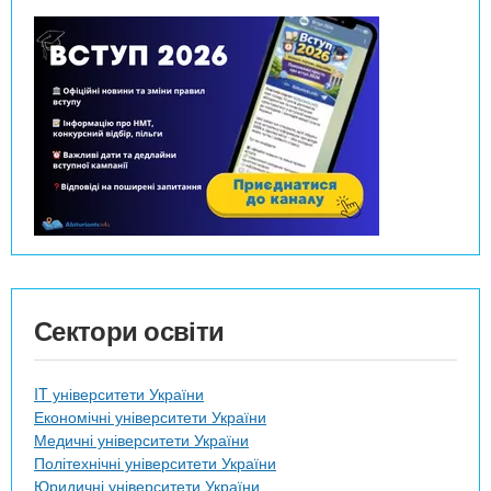
Сектори освіти
IT університети України
Економічні університети України
Медичні університети України
Політехнічні університети України
Юридичні університети України