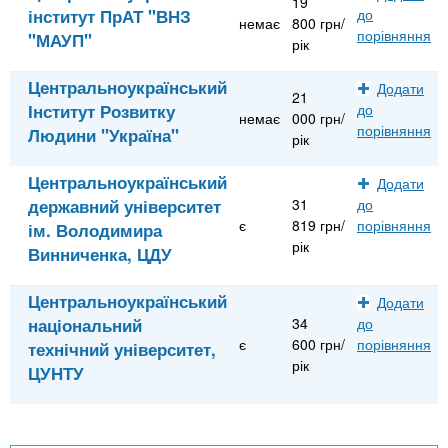
19
інститут ПрАТ "ВНЗ
до
немає
800 грн/
порівняння
"МАУП"
рік
Центральноукраїнський
Додати
21
Інститут Розвитку
до
немає
000 грн/
порівняння
Людини "Україна"
рік
Центральноукраїнський
Додати
державний університет
31
до
є
819 грн/
порівняння
ім. Володимира
рік
Винниченка, ЦДУ
Центральноукраїнський
Додати
національний
34
до
є
600 грн/
порівняння
технічний університет,
рік
ЦУНТУ