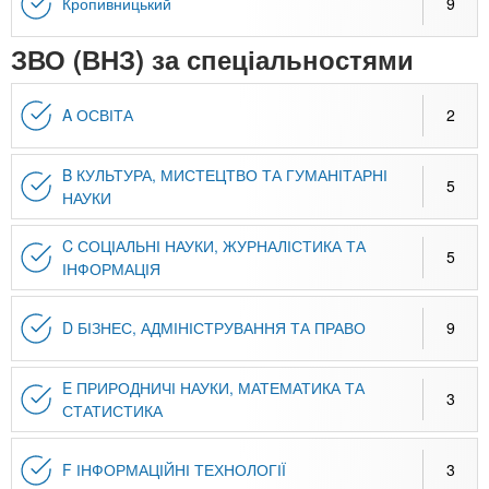
n
MBA
е
Кропивницький
9
и
р
х
t
і
ЗВО (ВНЗ) за спеціальностями
Онлайн курси
а
з
л
а
s
A ОСВІТА
2
у
к
За кордоном
.
л
B КУЛЬТУРА, МИСТЕЦТВО ТА ГУМАНІТАРНІ
5
а
НАУКИ
i
д
C СОЦІАЛЬНІ НАУКИ, ЖУРНАЛІСТИКА ТА
і
5
ІНФОРМАЦІЯ
n
в
D БІЗНЕС, АДМІНІСТРУВАННЯ ТА ПРАВО
9
f
E ПРИРОДНИЧІ НАУКИ, МАТЕМАТИКА ТА
3
o
СТАТИСТИКА
F ІНФОРМАЦІЙНІ ТЕХНОЛОГІЇ
3