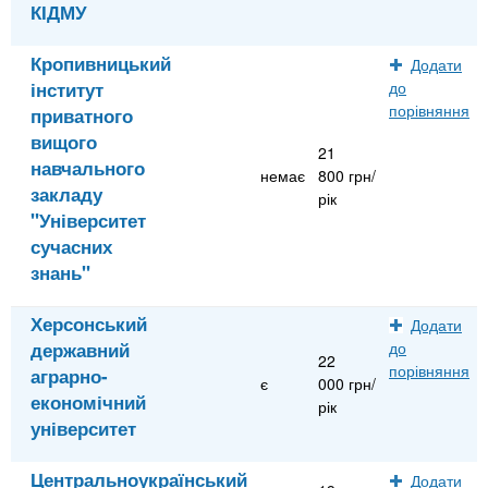
КІДМУ
Кропивницький
Додати
інститут
до
порівняння
приватного
вищого
21
навчального
немає
800 грн/
закладу
рік
"Університет
сучасних
знань"
Херсонський
Додати
державний
до
22
порівняння
аграрно-
є
000 грн/
економічний
рік
університет
Центральноукраїнський
Додати