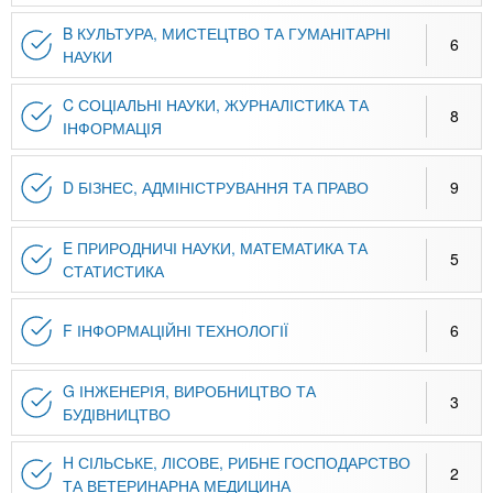
n
MBA
р
х
ж
B КУЛЬТУРА, МИСТЕЦТВО ТА ГУМАНІТАРНІ
з
6
t
а
НАУКИ
Онлайн курсы
н
а
и
C СОЦІАЛЬНІ НАУКИ, ЖУРНАЛІСТИКА ТА
в
s
8
ю
ІНФОРМАЦІЯ
е
За рубежом
.
д
D БІЗНЕС, АДМІНІСТРУВАННЯ ТА ПРАВО
9
е
i
н
E ПРИРОДНИЧІ НАУКИ, МАТЕМАТИКА ТА
и
5
СТАТИСТИКА
n
й
F ІНФОРМАЦІЙНІ ТЕХНОЛОГІЇ
6
f
G ІНЖЕНЕРІЯ, ВИРОБНИЦТВО ТА
3
o
БУДІВНИЦТВО
H СІЛЬСЬКЕ, ЛІСОВЕ, РИБНЕ ГОСПОДАРСТВО
2
ТА ВЕТЕРИНАРНА МЕДИЦИНА