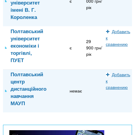
є
000 грн/
університет
рік
імені В. Г.
Короленка
Полтавський
Добавить
університет
к
29
сравнению
економіки і
є
900 грн/
торгівлі,
рік
ПУЕТ
Полтавський
Добавить
центр
к
сравнению
дистанційного
немає
навчання
МАУП