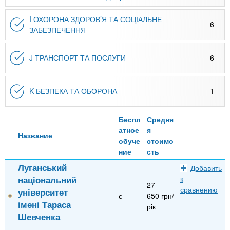
I ОХОРОНА ЗДОРОВ’Я ТА СОЦІАЛЬНЕ
6
ЗАБЕЗПЕЧЕННЯ
J ТРАНСПОРТ ТА ПОСЛУГИ
6
K БЕЗПЕКА ТА ОБОРОНА
1
Беспл
Средня
атное
я
Название
обуче
стоимо
ние
сть
Луганський
Добавить
національний
к
27
сравнению
університет
є
650 грн/
імені Тараса
рік
Шевченка