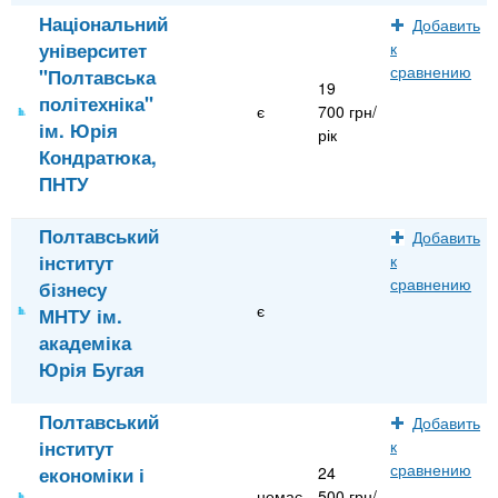
Національний
Добавить
університет
к
сравнению
"Полтавська
19
політехніка"
є
700 грн/
ім. Юрія
рік
Кондратюка,
ПНТУ
Полтавський
Добавить
інститут
к
сравнению
бізнесу
є
МНТУ ім.
академіка
Юрія Бугая
Полтавський
Добавить
інститут
к
сравнению
економіки і
24
немає
500 грн/