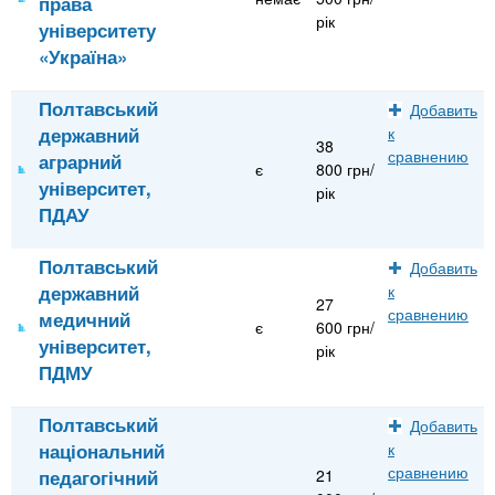
права
рік
університету
«Україна»
Полтавський
Добавить
державний
к
38
сравнению
аграрний
є
800 грн/
університет,
рік
ПДАУ
Полтавський
Добавить
державний
к
27
сравнению
медичний
є
600 грн/
університет,
рік
ПДМУ
Полтавський
Добавить
національний
к
сравнению
педагогічний
21